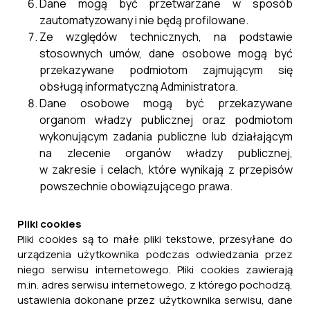
Dane mogą być przetwarzane w sposób
zautomatyzowany i nie będą profilowane.
Ze względów technicznych, na podstawie
stosownych umów, dane osobowe mogą być
przekazywane podmiotom zajmującym się
obsługą informatyczną Administratora.
Dane osobowe mogą być przekazywane
organom władzy publicznej oraz podmiotom
wykonującym zadania publiczne lub działającym
na zlecenie organów władzy publicznej,
w zakresie i celach, które wynikają z przepisów
Program Ochrony Ludności i Obrony Cywilnej
powszechnie obowiązującego prawa.
na lata 2025-2026 - Przebudowa i rozbudowa
części budynku Urzędu Miasta i Gminy
Cieszanów w celu wykonania miejsca ukrycia
Pliki cookies
typu U-1 – etap I dokumentacja budowlano-
Pliki cookies są to małe pliki tekstowe, przesyłane do
wykonawcza
urządzenia użytkownika podczas odwiedzania przez
niego serwisu internetowego. Pliki cookies zawierają
21 lipca, 2026
m.in. adres serwisu internetowego, z którego pochodzą,
ustawienia dokonane przez użytkownika serwisu, dane