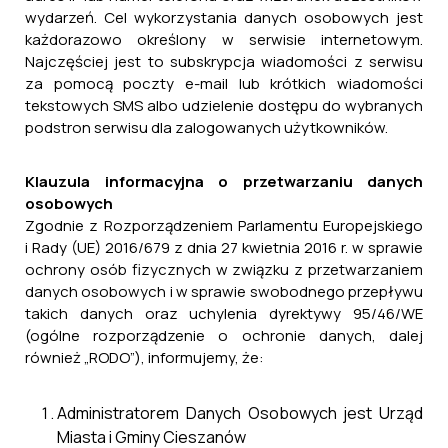
wydarzeń. Cel wykorzystania danych osobowych jest
każdorazowo określony w serwisie internetowym.
Najczęściej jest to subskrypcja wiadomości z serwisu
za pomocą poczty e-mail lub krótkich wiadomości
tekstowych SMS albo udzielenie dostępu do wybranych
podstron serwisu dla zalogowanych użytkowników.
Klauzula informacyjna o przetwarzaniu danych
osobowych
Zgodnie z Rozporządzeniem Parlamentu Europejskiego
Miejscowego planu zagospodarowania
i Rady (UE) 2016/679 z dnia 27 kwietnia 2016 r. w sprawie
przestrzennego dla części nieruchomości w
ochrony osób fizycznych w związku z przetwarzaniem
granicach obrębów Dachnów, Nowe Sioło oraz
danych osobowych i w sprawie swobodnego przepływu
Cieszanów
takich danych oraz uchylenia dyrektywy 95/46/WE
29 kwietnia, 2025
(ogólne rozporządzenie o ochronie danych, dalej
również „RODO”), informujemy, że:
Administratorem Danych Osobowych jest Urząd
Miasta i Gminy Cieszanów