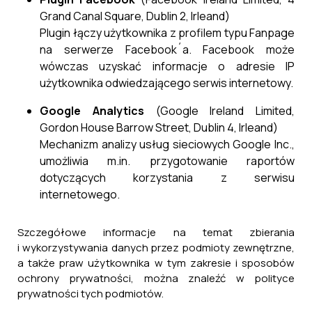
Grand Canal Square, Dublin 2, Irleand)
Plugin łączy użytkownika z profilem typu Fanpage
na serwerze Facebook´a. Facebook może
wówczas uzyskać informacje o adresie IP
użytkownika odwiedzającego serwis internetowy.
Google Analytics
(Google Ireland Limited,
Gordon House Barrow Street, Dublin 4, Irleand)
Mechanizm analizy usług sieciowych Google Inc.,
umożliwia m.in. przygotowanie raportów
Projekt: Budowa kortu tenisowego przy
dotyczących korzystania z serwisu
Zespole Szkolno - Przedszkolnym w Nowym
internetowego.
Lublińcu
24 lutego, 2026
Szczegółowe informacje na temat zbierania
i wykorzystywania danych przez podmioty zewnętrzne,
a także praw użytkownika w tym zakresie i sposobów
ochrony prywatności, można znaleźć w polityce
prywatności tych podmiotów.