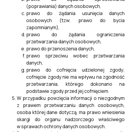
(poprawiania) danych osobowych,
prawo do żądania usunięcia danych
osobowych (tzw. prawo do bycia
zapomnianym),
prawo do żądania ograniczenia
przetwarzania danych osobowych,
prawo do przenoszenia danych,
Wykaz wniosków
prawo sprzeciwu wobec przetwarzania
29 kwietnia, 2025
danych,
prawo do cofnięcia udzielonej zgody;
cofnięcie zgody nie ma wpływu na zgodność
Dofinansowanie ze środków
przetwarzania, którego dokonano na
podstawie zgody przed jej cofnięciem.
budżetu państwa i funduszy
W przypadku powzięcia informacji o niezgodnym
celowych
z prawem przetwarzaniu danych osobowych,
osoba której dane dotyczą, ma prawo wniesienia
skargi do organu nadzorczego właściwego
w sprawach ochrony danych osobowych.