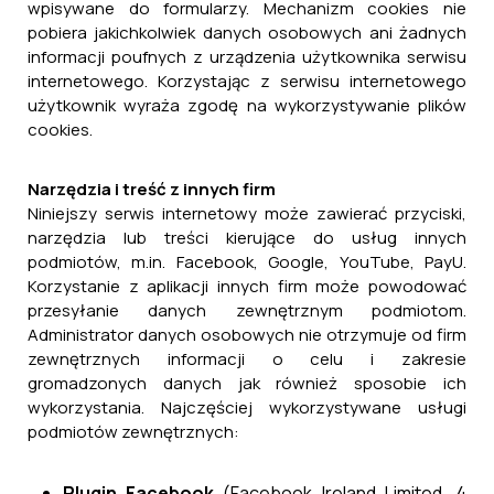
wpisywane do formularzy. Mechanizm cookies nie
pobiera jakichkolwiek danych osobowych ani żadnych
informacji poufnych z urządzenia użytkownika serwisu
internetowego. Korzystając z serwisu internetowego
użytkownik wyraża zgodę na wykorzystywanie plików
cookies.
Narzędzia i treść z innych firm
Niniejszy serwis internetowy może zawierać przyciski,
narzędzia lub treści kierujące do usług innych
podmiotów, m.in. Facebook, Google, YouTube, PayU.
Korzystanie z aplikacji innych firm może powodować
przesyłanie danych zewnętrznym podmiotom.
Program Ochrony Ludności i Obrony Cywilnej
Administrator danych osobowych nie otrzymuje od firm
na lata 2025-2026 - Budowa magazynu oc na
zewnętrznych informacji o celu i zakresie
działce nr 113/20 w Nowym Siole - etap II
gromadzonych danych jak również sposobie ich
29 kwietnia, 2026
wykorzystania. Najczęściej wykorzystywane usługi
podmiotów zewnętrznych:
Plugin Facebook
(Facebook Ireland Limited, 4