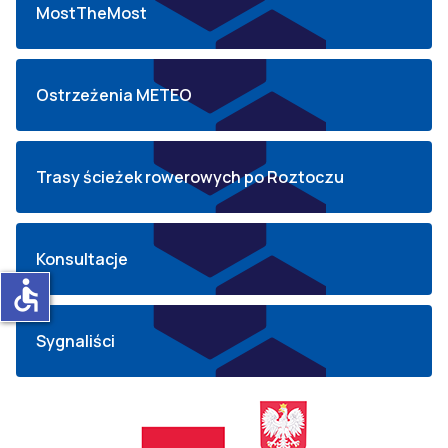
MostTheMost
Ostrzeżenia METEO
Trasy ścieżek rowerowych po Roztoczu
Konsultacje
accessible
Sygnaliści