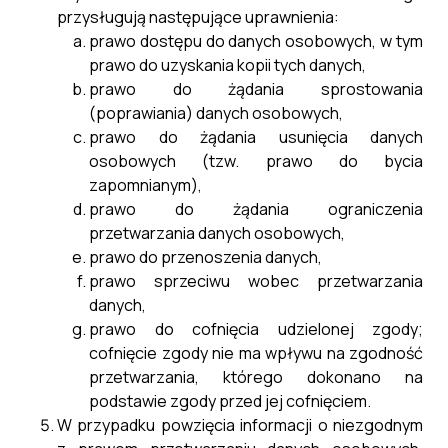
przysługują następujące uprawnienia:
Harmonogram Odbioru Odpadów 2025
Pobierz
prawo dostępu do danych osobowych, w tym
prawo do uzyskania kopii tych danych,
prawo do żądania sprostowania
DEKLARACJA 2022R
Pobierz
(poprawiania) danych osobowych,
prawo do żądania usunięcia danych
osobowych (tzw. prawo do bycia
Harmonogram 2022
Pobierz
zapomnianym),
prawo do żądania ograniczenia
DEKLARACJA 2022R (1)
Pobierz
przetwarzania danych osobowych,
prawo do przenoszenia danych,
prawo sprzeciwu wobec przetwarzania
Harmonogram 2024 R
Pobierz
danych,
prawo do cofnięcia udzielonej zgody;
cofnięcie zgody nie ma wpływu na zgodność
przetwarzania, którego dokonano na
podstawie zgody przed jej cofnięciem.
W przypadku powzięcia informacji o niezgodnym