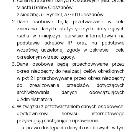
Administratorem Danych Osobowych jest Urząd
Miasta i Gminy Cieszanów
Informacje I Dane Z Zakresu
z siedzibą: ul. Rynek 1, 37-611 Cieszanów.
Planowania I Zagospodarowania
Pobierz
Dane osobowe będą przetwarzane w celu
Przestrzennego
zbierania danych statystycznych dotyczących
ruchu w niniejszym serwisie internetowym na
Informacje I Dane Z Zakresu
podstawie adresów IP oraz na podstawie
Planowania I Zagospodarowania
Pobierz
wcześniej udzielonej zgody w zakresie i celu
Przestrzennego (1)
określonym w treści zgody.
Dane osobowe będą przechowywane przez
Informacje I Dane Z Zakresu
okres niezbędny do realizacji celów określonych
Planowania I Zagospodarowania
Pobierz
w pkt 2 i przechowywane przez okres niezbędny
Przestrzennego (2)
do zrealizowania przepisów dotyczących
archiwizowania danych obowiązujących
u Administratora.
GEOTIFF MPZP ELEKTROWNIE
Pobierz
W związku z przetwarzaniem danych osobowych,
SŁONECZNE ETAP II(1)
użytkownikowi serwisu internetowego
przysługują następujące uprawnienia:
MPZP TEKST ETAP I (1)
Pobierz
prawo dostępu do danych osobowych, w tym