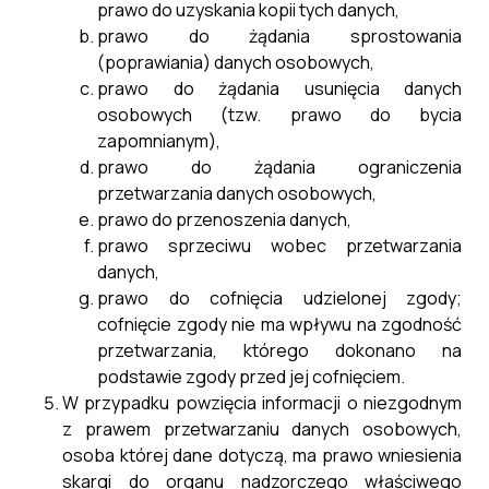
prawo do uzyskania kopii tych danych,
prawo do żądania sprostowania
MPZP TEKST ETAP I
Pobierz
(poprawiania) danych osobowych,
prawo do żądania usunięcia danych
osobowych (tzw. prawo do bycia
MPZP TEKST ETAP II (1)
Pobierz
zapomnianym),
prawo do żądania ograniczenia
MPZP TEKST ETAP II
Pobierz
przetwarzania danych osobowych,
prawo do przenoszenia danych,
prawo sprzeciwu wobec przetwarzania
Uchwała Uchwalająca Mpzp.
Pobierz
danych,
prawo do cofnięcia udzielonej zgody;
cofnięcie zgody nie ma wpływu na zgodność
przetwarzania, którego dokonano na
podstawie zgody przed jej cofnięciem.
W przypadku powzięcia informacji o niezgodnym
z prawem przetwarzaniu danych osobowych,
osoba której dane dotyczą, ma prawo wniesienia
skargi do organu nadzorczego właściwego