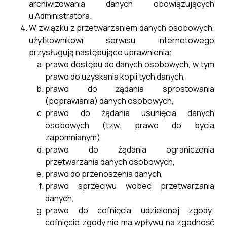
archiwizowania danych obowiązujących
u Administratora.
Akcyza Oświadczenie Dzierżawa
Pobierz
W związku z przetwarzaniem danych osobowych,
użytkownikowi serwisu internetowego
Akcyza Zestawienie Faktur
Pobierz
przysługują następujące uprawnienia:
prawo dostępu do danych osobowych, w tym
prawo do uzyskania kopii tych danych,
Wzór_wniosku_o_zwrot_podatku_akcyzowego_za
prawo do żądania sprostowania
(poprawiania) danych osobowych,
prawo do żądania usunięcia danych
Formularz Informacji Przedstawianych
osobowych (tzw. prawo do bycia
Przy Ubieganiu Się O Pomoc W
zapomnianym),
Rolnictwie Lub Rybołówstwie Inną Niż
Pobierz
prawo do żądania ograniczenia
Pomoc De Minimis W Rolnictwie Lub
przetwarzania danych osobowych,
Rybołówstwie
prawo do przenoszenia danych,
prawo sprzeciwu wobec przetwarzania
OBOWIĄZEK INFORMACYJNY Akcyza
Pobierz
danych,
prawo do cofnięcia udzielonej zgody;
cofnięcie zgody nie ma wpływu na zgodność