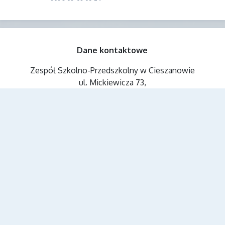
Dane kontaktowe
Zespół Szkolno-Przedszkolny w Cieszanowie
ul. Mickiewicza 73,
Nowe Sioło
37-611 Cieszanów, Polska
16 631 10 39
zspc@edu.cieszanow.pl
AE:PL-97938-14677-GEUES-17
SZKOŁA PODSTAWOWA IM. PŁK.