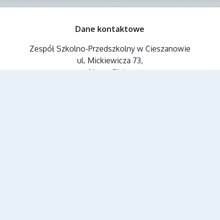
Dane kontaktowe
Zespół Szkolno-Przedszkolny w Cieszanowie
ul. Mickiewicza 73,
Nowe Sioło
37-611 Cieszanów, Polska
16 631 10 39
zspc@edu.cieszanow.pl
AE:PL-97938-14677-GEUES-17
SZKOŁA PODSTAWOWA IM. PŁK.
BRONISŁAWY WYSŁOUCHOWEJ