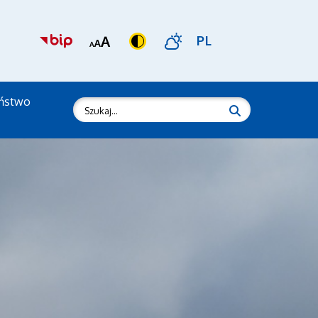
PL
eństwo