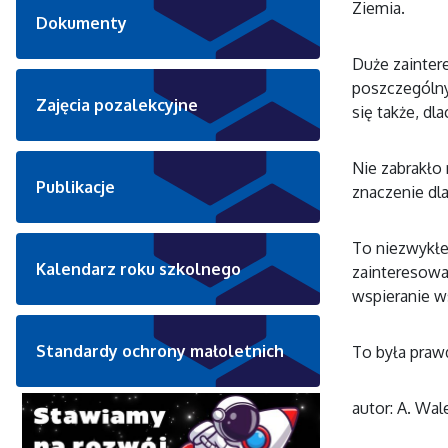
Ziemia.
Dokumenty
Duże zainter
poszczególny
Zajęcia pozalekcyjne
się także, d
Nie zabrakło 
Publikacje
znaczenie dl
To niezwykłe 
Kalendarz roku szkolnego
zainteresowa
wspieranie w
Standardy ochrony małoletnich
To była praw
autor: A. Wal