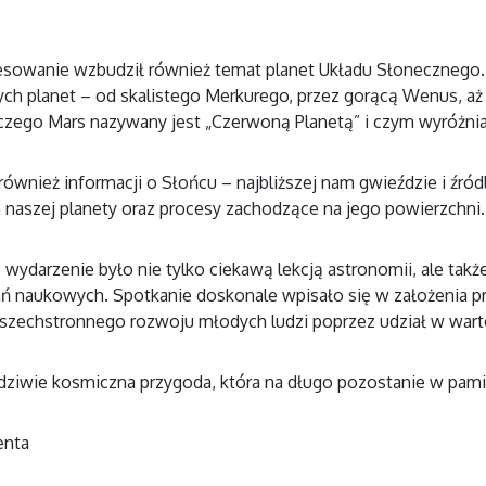
esowanie wzbudził również temat planet Układu Słonecznego. 
ch planet – od skalistego Merkurego, przez gorącą Wenus, aż p
laczego Mars nazywany jest „Czerwoną Planetą” i czym wyróżnia
również informacji o Słońcu – najbliższej nam gwieździe i źró
a naszej planety oraz procesy zachodzące na jego powierzchni.
wydarzenie było nie tylko ciekawą lekcją astronomii, ale także 
ń naukowych. Spotkanie doskonale wpisało się w założenia pr
szechstronnego rozwoju młodych ludzi poprzez udział w wartoś
dziwie kosmiczna przygoda, która na długo pozostanie w pami
enta