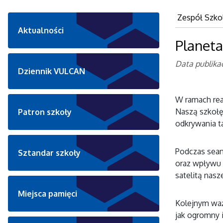
Zespół Szko
Aktualności
Planeta
Data publikac
Dziennik VULCAN
W ramach rea
Naszą szkołę
Patron szkoły
odkrywania t
Podczas sean
Sztandar szkoły
oraz wpływu n
satelitą nasze
Miejsca pamięci
Kolejnym waż
jak ogromny i