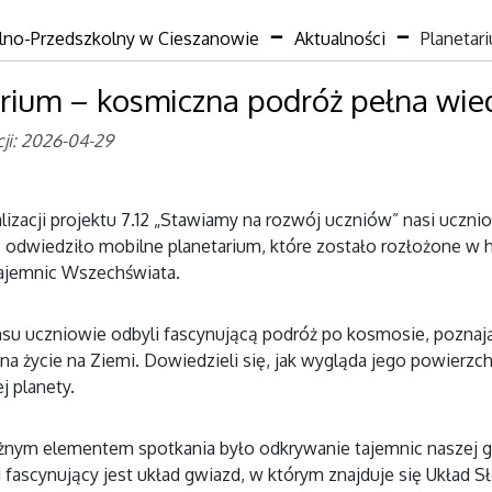
lno-Przedszkolny w Cieszanowie
Aktualności
Planetar
rium – kosmiczna podróż pełna wie
ji: 2026-04-29
lizacji projektu 7.12 „Stawiamy na rozwój uczniów” nasi ucz
 odwiedziło mobilne planetarium, które zostało rozłożone w h
ajemnic Wszechświata.
su uczniowie odbyli fascynującą podróż po kosmosie, poznając
a życie na Ziemi. Dowiedzieli się, jak wygląda jego powierzchn
j planety.
nym elementem spotkania było odkrywanie tajemnic naszej gal
 fascynujący jest układ gwiazd, w którym znajduje się Układ S