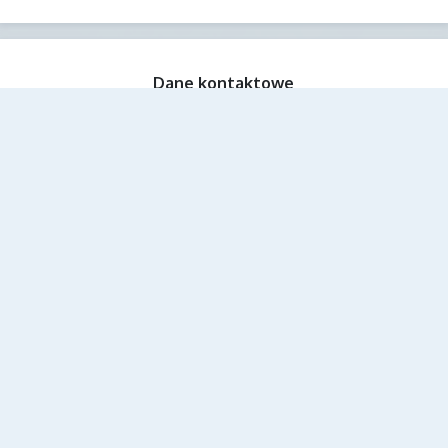
Dane kontaktowe
Zespół Szkolno-Przedszkolny w Cieszanowie
ul. Mickiewicza 73,
Nowe Sioło
37-611 Cieszanów, Polska
16 631 10 39
zspc@edu.cieszanow.pl
AE:PL-97938-14677-GEUES-17
SZKOŁA PODSTAWOWA IM. PŁK.