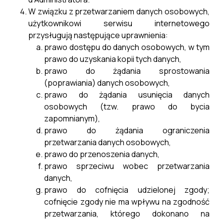
zamówień na rok 2026 -
W związku z przetwarzaniem danych osobowych,
aktualizacja 28.04.2026
użytkownikowi serwisu internetowego
przysługują następujące uprawnienia:
prawo dostępu do danych osobowych, w tym
Plan postępowań o udzielenie zamówień na rok 2026 -
prawo do uzyskania kopii tych danych,
aktualizacja 28.04.2026
prawo do żądania sprostowania
(poprawiania) danych osobowych,
prawo do żądania usunięcia danych
osobowych (tzw. prawo do bycia
zapomnianym),
prawo do żądania ograniczenia
przetwarzania danych osobowych,
prawo do przenoszenia danych,
prawo sprzeciwu wobec przetwarzania
danych,
prawo do cofnięcia udzielonej zgody;
cofnięcie zgody nie ma wpływu na zgodność
przetwarzania, którego dokonano na