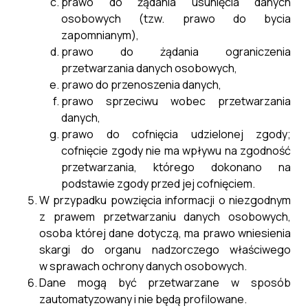
prawo do żądania usunięcia danych
Cieszanów”
osobowych (tzw. prawo do bycia
Czytaj więcej ...
zapomnianym),
prawo do żądania ograniczenia
przetwarzania danych osobowych,
prawo do przenoszenia danych,
prawo sprzeciwu wobec przetwarzania
danych,
4
Poprzednia
1
…
3
5
Następna
prawo do cofnięcia udzielonej zgody;
cofnięcie zgody nie ma wpływu na zgodność
przetwarzania, którego dokonano na
podstawie zgody przed jej cofnięciem.
W przypadku powzięcia informacji o niezgodnym
z prawem przetwarzaniu danych osobowych,
osoba której dane dotyczą, ma prawo wniesienia
skargi do organu nadzorczego właściwego
w sprawach ochrony danych osobowych.
Dane mogą być przetwarzane w sposób
zautomatyzowany i nie będą profilowane.