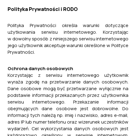
roboty budowlane
Polityka Prywatności i RODO
08.04.2024
Polityka Prywatności określa warunki dotyczące
"Rozbudowa i budowa dróg gminnych
użytkowania serwisu internetowego. Korzystając
uzupełniających sieć dróg publicznych
w dowolny sposób z niniejszego serwisu internetowego
– poprawa bezpieczeństwa ruchu na
jego użytkownik akceptuje warunki określone w Polityce
terenie przygranicznym”
Prywatności.
Czytaj więcej ...
Ochrona danych osobowych
Korzystając z serwisu internetowego użytkownik
wyraża zgodę na przetwarzanie danych osobowych.
General: Plan postępowań o udzielenie
Dane osobowe mogą być przetwarzane wyłącznie na
podstawie informacji przekazanych przez użytkownika
zamówień na rok 2024- aktualizacja
serwisu internetowego. Przekazanie informacji
08.03.2024
obejmujących dane osobowe jest dobrowolne. Do
informacji tych należą np. imię i nazwisko, adres e-mail,
"General: Plan postępowań o
adres IP lub numer telefonu oraz wizerunek uczestników
udzielenie zamówień na rok 2024-
wydarzeń. Cel wykorzystania danych osobowych jest
aktualizacja”
każdorazowo określony w serwisie internetowym.