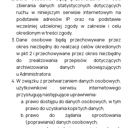
zbierania danych statystycznych dotyczących
zamówień na rok 2024
ruchu w niniejszym serwisie internetowym na
30.01.2024
podstawie adresów IP oraz na podstawie
wcześniej udzielonej zgody w zakresie i celu
Plan postępowań o udzielenie
określonym w treści zgody.
zamówień na rok 2024
Dane osobowe będą przechowywane przez
okres niezbędny do realizacji celów określonych
w pkt 2 i przechowywane przez okres niezbędny
Czytaj więcej ...
do zrealizowania przepisów dotyczących
archiwizowania danych obowiązujących
u Administratora.
W związku z przetwarzaniem danych osobowych,
General: OGŁOSZENIE O ZAMÓWIENIU -
użytkownikowi serwisu internetowego
roboty budowlane
przysługują następujące uprawnienia:
19.01.2024
prawo dostępu do danych osobowych, w tym
prawo do uzyskania kopii tych danych,
"Przebudowa wraz z dostosowaniem
prawo do żądania sprostowania
dla potrzeb osób niepełnosprawnych
(poprawiania) danych osobowych,
budynku Urzędu Miasta i Gminy