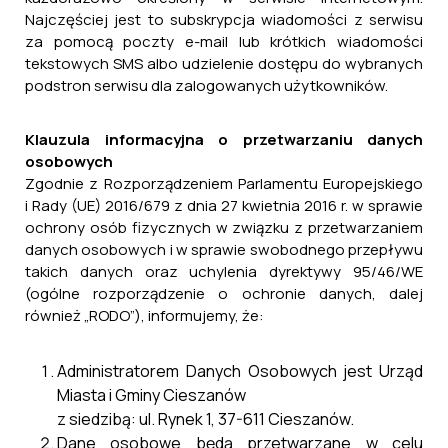
Najczęściej jest to subskrypcja wiadomości z serwisu
za pomocą poczty e-mail lub krótkich wiadomości
Czytaj więcej ...
tekstowych SMS albo udzielenie dostępu do wybranych
podstron serwisu dla zalogowanych użytkowników.
Klauzula informacyjna o przetwarzaniu danych
General: OGŁOSZENIE O ZAMÓWIENIU -
osobowych
roboty budowlane
Zgodnie z Rozporządzeniem Parlamentu Europejskiego
16.02.2024
i Rady (UE) 2016/679 z dnia 27 kwietnia 2016 r. w sprawie
ochrony osób fizycznych w związku z przetwarzaniem
danych osobowych i w sprawie swobodnego przepływu
"Zagospodarowanie terenów
takich danych oraz uchylenia dyrektywy 95/46/WE
popegeerowskich w Nowym Siole i
(ogólne rozporządzenie o ochronie danych, dalej
Cieszanowie”
również „RODO”), informujemy, że:
Czytaj więcej ...
Administratorem Danych Osobowych jest Urząd
Miasta i Gminy Cieszanów
z siedzibą: ul. Rynek 1, 37-611 Cieszanów.
General: Plan postępowań o udzielenie
Dane osobowe będą przetwarzane w celu