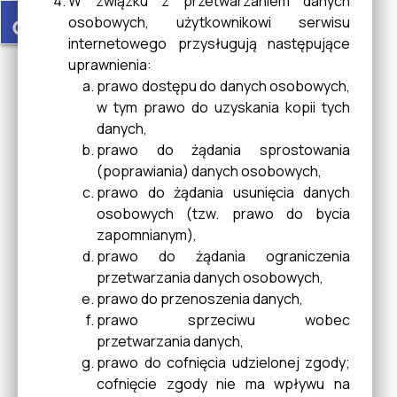
W związku z przetwarzaniem danych
Alkoholowych
accessible
osobowych, użytkownikowi serwisu
internetowego przysługują następujące
uprawnienia:
Statystyka Budynku UMIG w
prawo dostępu do danych osobowych,
Cieszanowie
w tym prawo do uzyskania kopii tych
danych,
prawo do żądania sprostowania
MostTheMost
(poprawiania) danych osobowych,
prawo do żądania usunięcia danych
osobowych (tzw. prawo do bycia
zapomnianym),
Ostrzeżenia METEO
prawo do żądania ograniczenia
przetwarzania danych osobowych,
prawo do przenoszenia danych,
Trasy ścieżek rowerowych po
prawo sprzeciwu wobec
Roztoczu
przetwarzania danych,
prawo do cofnięcia udzielonej zgody;
cofnięcie zgody nie ma wpływu na