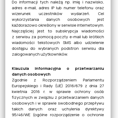
Do informacji tych należą np. imię i nazwisko,
Rewitalizacja
adres e-mail, adres IP lub numer telefonu oraz
wizerunek uczestników wydarzeń. Cel
wykorzystania danych osobowych jest
każdorazowo określony w serwisie internetowym.
Bezdomne zwierzęta
Najczęściej jest to subskrypcja wiadomości
z serwisu za pomocą poczty e-mail lub krótkich
wiadomości tekstowych SMS albo udzielenie
NGO
dostępu do wybranych podstron serwisu dla
zalogowanych użytkowników.
Klauzula informacyjna o przetwarzaniu
Gospodarka odpadami
danych osobowych
Zgodnie z Rozporządzeniem Parlamentu
Europejskiego i Rady (UE) 2016/679 z dnia 27
Informacje dla osób
kwietnia 2016 r. w sprawie ochrony osób
niesłyszących
fizycznych w związku z przetwarzaniem danych
osobowych i w sprawie swobodnego przepływu
takich danych oraz uchylenia dyrektywy
95/46/WE (ogólne rozporządzenie o ochronie