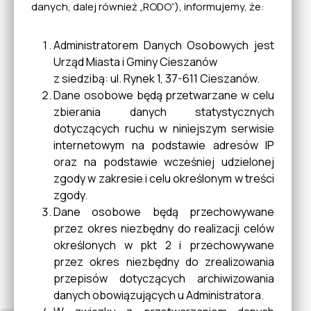
Oferta Gospodarcza
danych, dalej również „RODO”), informujemy, że:
Przedsiębiorców
Administratorem Danych Osobowych jest
Urząd Miasta i Gminy Cieszanów
Klub HDK "Florian" w
z siedzibą: ul. Rynek 1, 37-611 Cieszanów.
Cieszanowie
Dane osobowe będą przetwarzane w celu
zbierania danych statystycznych
dotyczących ruchu w niniejszym serwisie
internetowym na podstawie adresów IP
Portal mapowy
oraz na podstawie wcześniej udzielonej
zgody w zakresie i celu określonym w treści
zgody.
Obrona Cywilna Zarządzanie
Dane osobowe będą przechowywane
Kryzysowe
przez okres niezbędny do realizacji celów
określonych w pkt 2 i przechowywane
przez okres niezbędny do zrealizowania
przepisów dotyczących archiwizowania
Miejska Komisja
danych obowiązujących u Administratora.
Rozwiązywania Problemów