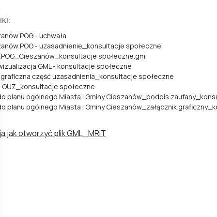
KI:
zanów POG - uchwała
zanów POG - uzasadnienie_konsultacje społeczne
POG_Cieszanów_konsultacje społeczne.gml
 wizualizacja GML - konsultacje społeczne
II graficzna część uzasadnienia_konsultacje społeczne
III OUZ_konsultacje społeczne
o planu ogólnego Miasta i Gminy Cieszanów_podpis zaufany_kons
o planu ogólnego Miasta i Gminy Cieszanów_załącznik graficzny_
ja jak otworzyć plik GML_MRiT