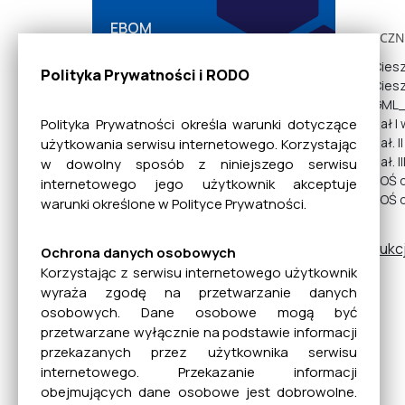
EBOM
ZAŁĄCZNI
Cies
Polityka Prywatności i RODO
Cies
Dane bankowe
GML_
Zał I
Polityka Prywatności określa warunki dotyczące
Zał. 
użytkowania serwisu internetowego. Korzystając
Zał. 
w dowolny sposób z niniejszego serwisu
Mienie Komunalne
POŚ d
internetowego jego użytkownik akceptuje
POŚ d
warunki określone w Polityce Prywatności.
Instrukc
Planowanie
Ochrona danych osobowych
Przestrzenne
Korzystając z serwisu internetowego użytkownik
wyraża zgodę na przetwarzanie danych
osobowych. Dane osobowe mogą być
przetwarzane wyłącznie na podstawie informacji
Rada Miejska
przekazanych przez użytkownika serwisu
internetowego. Przekazanie informacji
obejmujących dane osobowe jest dobrowolne.