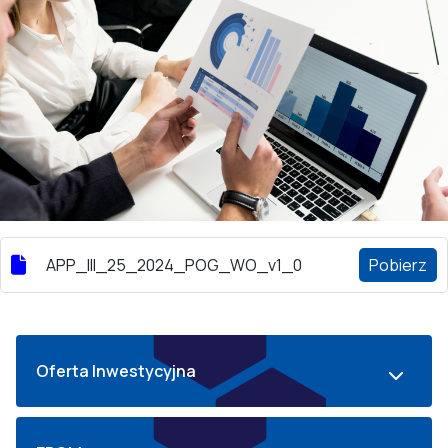
APP_III_25_2024_POG_WO_v1_0
Pobierz
Oferta Inwestycyjna