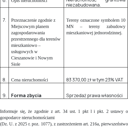
6.
Opis nieruchomości
niezabudowana.
7.
Przeznaczenie zgodnie z
Tereny oznaczone symbolem 10
Miejscowym planem
MN – tereny zabudowy
zagospodarowania
mieszkaniowej jednorodzinnej.
przestrzennego dla terenów
mieszkaniowo –
usługowych w
Cieszanowie i Nowym
Siole
8.
83 370,00 zł w tym 23% VAT
Cena nieruchomości
9.
Forma zbycia
Sprzedaż prawa własności
Informuje się, że zgodnie z art. 34 ust. 1 pkt l i pkt. 2 ustawy o
gospodarce nieruchomościami
(Dz. U. z 2025 r. poz. 1077), z zastrzeżeniem art. 216a, pierwszeństwo