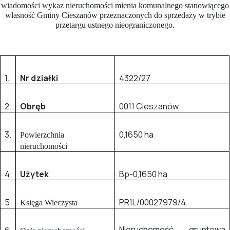
wiadomości wykaz nieruchomości mienia komunalnego stanowiącego
własność Gminy Cieszanów przeznaczonych do sprzedaży w trybie
przetargu ustnego nieograniczonego.
1.
Nr działki
4322/27
2.
Obręb
0011 Cieszanów
3.
0,1650 ha
Powierzchnia
nieruchomości
4.
Użytek
Bp-0,1650 ha
5.
PR1L/00027979/4
Księga Wieczysta
Nieruchomość gruntowa