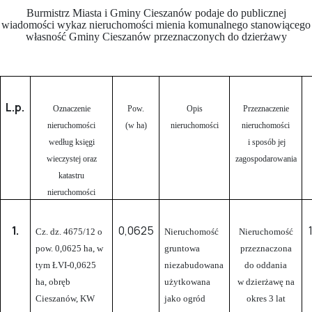
Burmistrz Miasta i Gminy Cieszanów podaje do publicznej
wiadomości wykaz nieruchomości mienia komunalnego stanowiącego
własność Gminy Cieszanów przeznaczonych do dzierżawy
L.p.
Oznaczenie
Pow.
Opis
Przeznaczenie
nieruchomości
(w ha)
nieruchomości
nieruchomości
według księgi
i sposób jej
wieczystej oraz
zagospodarowania
katastru
nieruchomości
1.
0,0625
Cz. dz. 4675/12 o
Nieruchomość
Nieruchomość
pow. 0,0625 ha, w
gruntowa
przeznaczona
tym ŁVI-0,0625
niezabudowana
do oddania
ha, obręb
użytkowana
w dzierżawę na
Cieszanów, KW
jako ogród
okres 3 lat