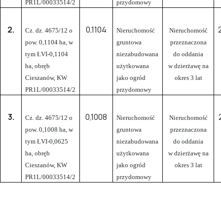
PR1L/00033514/2
przydomowy
2.
0,1104
Cz. dz. 4675/12 o
Nieruchomość
Nieruchomość
pow. 0,1104 ha, w
gruntowa
przeznaczona
tym ŁVI-0,1104
niezabudowana
do oddania
ha, obręb
użytkowana
w dzierżawę na
Cieszanów, KW
jako ogród
okres 3 lat
PR1L/00033514/2
przydomowy
3.
0,1008
Cz. dz. 4675/12 o
Nieruchomość
Nieruchomość
pow. 0,1008 ha, w
gruntowa
przeznaczona
tym ŁVI-0,0625
niezabudowana
do oddania
ha, obręb
użytkowana
w dzierżawę na
Cieszanów, KW
jako ogród
okres 3 lat
PR1L/00033514/2
przydomowy