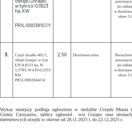
obręb Gorajec
przeznacz
w tym ŁV-0,1823
do oddan
ha, KW
w dzierżaw
okres 3 l
PR1L/00038107/1
3.
2,50
Część działki 402/1,
Dzierżawa rolna
Nieruchom
obręb Gorajec w tym
przeznacz
ŁIV-4,8151 ha, N-
do oddan
1,3785, W ŁIV-0,3353
w dzierżaw
KW
okres 3 l
PR1L/00036443/4
Wykaz niniejszy podlega ogłoszeniu w siedzibie Urzędu Miasta i
Gminy Cieszanów, tablicy ogłoszeń wsi Gorajec oraz stronach
internetowych urzędu w okresie od 28.11.2025 r. do 22.12.2025 r.