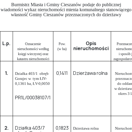
Burmistrz Miasta i Gminy Cieszanów podaje do publicznej
wiadomości wykaz nieruchomości mienia komunalnego stanowiącego
własność Gminy Cieszanów przeznaczonych do dzierżawy
L.p.
Opis
Oznaczenie
Pow.
Przeznacze
nieruchomości
nieruchomości według
(w ha)
nieruchomo
księgi wieczystej oraz
i sposób j
katastru nieruchomości
zagospodaro
1.
0,1411
Dzierżawa rolna
Działka 403/1 obręb
Nieruchom
Gorajec w tym ŁIV-
przeznacz
0,1361 ha, ŁV-0,0050
do oddan
w dzierżaw
okres 3 l
PR1L/00038107/1
2.
Działka 403/7
0,1823
Dzierżawa rolna
Nieruchom