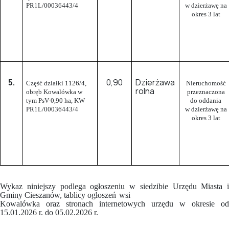
PR1L/00036443/4
w dzierżawę na
okres 3 lat
5.
0,90
Dzierżawa
Część działki 1126/4,
Nieruchomość
rolna
obręb Kowalówka w
przeznaczona
tym PsV-0,90 ha, KW
do oddania
PR1L/00036443/4
w dzierżawę na
okres 3 lat
Wykaz niniejszy podlega ogłoszeniu w siedzibie Urzędu Miasta i
Gminy Cieszanów, tablicy ogłoszeń
wsi
Kowalówka oraz stronach internetowych urzędu w okresie od
15.01.2026 r. do 05.02.2026 r.