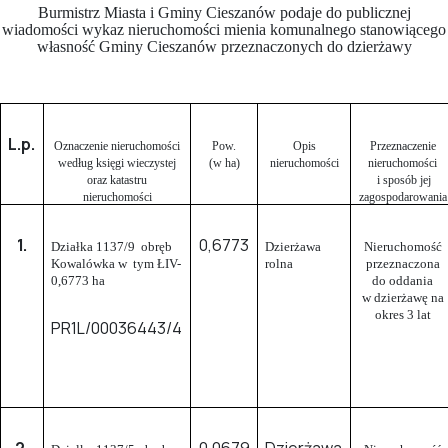
Burmistrz Miasta i Gminy Cieszanów podaje do publicznej
wiadomości wykaz nieruchomości mienia komunalnego stanowiącego
własność Gminy Cieszanów przeznaczonych do dzierżawy
L.p.
Oznaczenie nieruchomości
Pow.
Opis
Przeznaczenie
według księgi wieczystej
(w ha)
nieruchomości
nieruchomości
oraz katastru
i sposób jej
nieruchomości
zagospodarowania
1.
0,6773
Działka 1137/9
obręb
Dzierżawa
Nieruchomość
Kowalówka w tym ŁIV-
rolna
przeznaczona
0,6773 ha
do oddania
w dzierżawę na
okres 3 lat
PR1L/00036443/4
2.
0,0679
Dzierżawa