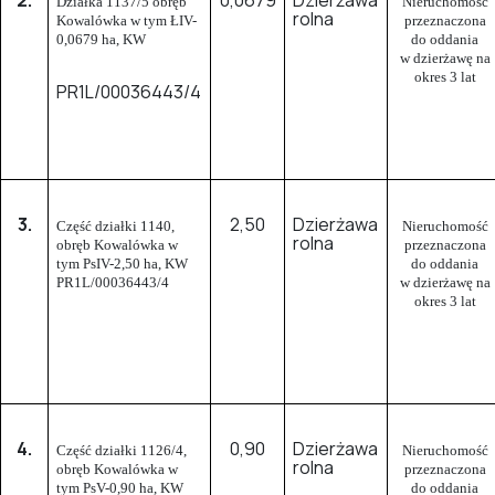
Działka 1137/5 obręb
Nieruchomość
rolna
Kowalówka w tym ŁIV-
przeznaczona
0,0679 ha, KW
do oddania
w dzierżawę na
okres 3 lat
PR1L/00036443/4
3.
2,50
Dzierżawa
Część działki 1140,
Nieruchomość
rolna
obręb Kowalówka w
przeznaczona
tym PsIV-2,50 ha, KW
do oddania
PR1L/00036443/4
w dzierżawę na
okres 3 lat
4.
0,90
Dzierżawa
Część działki 1126/4,
Nieruchomość
rolna
obręb Kowalówka w
przeznaczona
tym PsV-0,90 ha, KW
do oddania