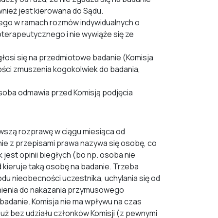
wnież jest kierowana do Sądu.
nego w ramach rozmów indywidualnych o
erapeutycznego i nie wywiąże się ze
zgłosi się na przedmiotowe badanie (Komisja
ości zmuszenia kogokolwiek do badania,
 osoba odmawia przed Komisją podjęcia
wszą rozprawę w ciągu miesiąca od
ie z przepisami prawa nazywa się osobę, co
 jest opinii biegłych (bo np. osoba nie
 kieruje taką osobę na badanie. Trzeba
u nieobecności uczestnika, uchylania się od
wnienia do nakazania przymusowego
 badanie. Komisja nie ma wpływu na czas
uż bez udziału członków Komisji (z pewnymi