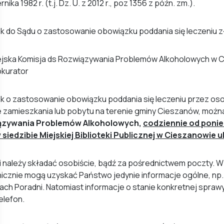
nika 1982 r. (t.j. Dz. U. z 2012 r., poz 1356 z późn. zm.).
 do Sądu o zastosowanie obowiązku poddania się leczeniu z
ejska Komisja ds Rozwiązywania Problemów Alkoholowych w 
okurator
 o zastosowanie obowiązku poddania się leczeniu przez osob
 zamieszkania lub pobytu na terenie gminy Cieszanów, możn
ązywania Problemów Alkoholowych,
codziennie od ponied
 siedzibie Miejskiej Biblioteki Publicznej w Cieszanowie ul
 należy składać osobiście, bądź za pośrednictwem poczty. W
icznie mogą uzyskać Państwo jedynie informacje ogólne, np. 
ach Poradni. Natomiast informacje o stanie konkretnej sprawy
elefon.