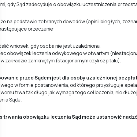
mi, gdy Sąd zadecyduje o obowiązku uczestniczenia przedsta
e na podstawie zebranych dowodów (opinii biegłych, zeznań 
następujące orzeczenie:
alić wniosek, gdy osoba nie jest uzależniona,
zec obowiązek leczenia odwykowego w otwartym (niestacjonar
 w zakładzie zamkniętym (stacjonarnym czyli szpitalu).
owanie przed Sądem jest dla osoby uzależnionej bezpła
ego w formie postanowienia, od którego przysługuje apelac
emu trwa tak długo jak wymaga tego cel leczenia, nie dłużej
enia Sądu.
s trwania obowiązku leczenia Sąd może ustanowić nadzó