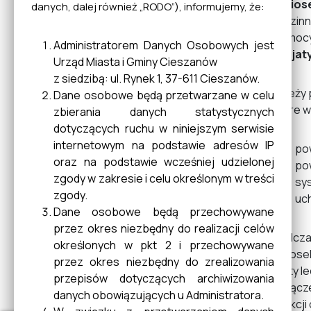
Wniose
danych, dalej również „RODO”), informujemy, że:
rodzinn
Oferta Gospodarcza
Pomocy 
Przedsiębiorców
Administratorem Danych Osobowych jest
inicja
Urząd Miasta i Gminy Cieszanów
z siedzibą: ul. Rynek 1, 37-611 Cieszanów.
Należy 
Dane osobowe będą przetwarzane w celu
Klub HDK "Florian" w
które w
zbierania danych statystycznych
Cieszanowie
dotyczących ruchu w niniejszym serwisie
internetowym na podstawie adresów IP
po
oraz na podstawie wcześniej udzielonej
pow
Portal mapowy
zgody w zakresie i celu określonym w treści
sys
zgody.
uch
Dane osobowe będą przechowywane
przez okres niezbędny do realizacji celów
Obrona Cywilna
Podczas
określonych w pkt 2 i przechowywane
Zarządzanie Kryzysowe
wniosek
przez okres niezbędny do zrealizowania
karty l
przepisów dotyczących archiwizowania
dołącze
danych obowiązujących u Administratora.
Miejska Komisja
reakcji