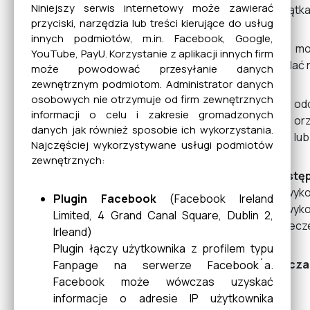
Niniejszy serwis internetowy może zawierać
wyjątka
przyciski, narzędzia lub treści kierujące do usług
innych podmiotów, m.in. Facebook, Google,
Sąd moż
YouTube, PayU. Korzystanie z aplikacji innych firm
wydać 
może powodować przesyłanie danych
zewnętrznym podmiotom. Administrator danych
osobowych nie otrzymuje od firm zewnętrznych
odd
informacji o celu i zakresie gromadzonych
or
danych jak również sposobie ich wykorzystania.
lub
Najczęściej wykorzystywane usługi podmiotów
zewnętrznych:
Postęp
odwykow
Plugin Facebook
(Facebook Ireland
odwykow
Limited, 4 Grand Canal Square, Dublin 2,
orzecz
Irleand)
Plugin łączy użytkownika z profilem typu
Na cza
Fanpage na serwerze Facebook´a.
Facebook może wówczas uzyskać
informacje o adresie IP użytkownika