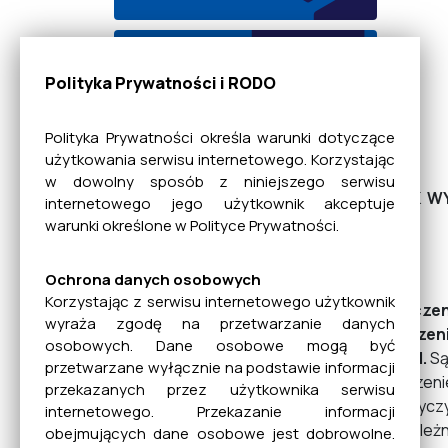
EBOM
Polityka Prywatności i RODO
Polityka Prywatności określa warunki dotyczące
Dane bankowe
użytkowania serwisu internetowego. Korzystając
w dowolny sposób z niniejszego serwisu
JAK W
internetowego jego użytkownik akceptuje
warunki określone w Polityce Prywatności.
Mienie Komunalne
Ochrona danych osobowych
Korzystając z serwisu internetowego użytkownik
Leczen
Planowanie
wyraża zgodę na przetwarzanie danych
leczen
Przestrzenne
osobowych. Dane osobowe mogą być
Sąd.
Są
przetwarzane wyłącznie na podstawie informacji
leczeni
przekazanych przez użytkownika serwisu
dotyczy
internetowego. Przekazanie informacji
Rada Miejska
uzależn
obejmujących dane osobowe jest dobrowolne.