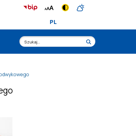
PL
a odwykowego
ego