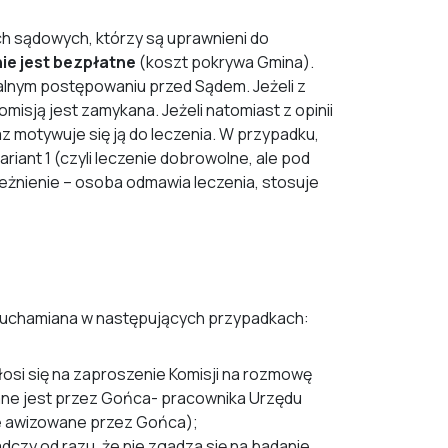
ch sądowych, którzy są uprawnieni do
e jest bezpłatne
(koszt pokrywa Gmina).
tualnym postępowaniu przed Sądem. Jeżeli z
omisją jest zamykana. Jeżeli natomiast z opinii
z motywuje się ją do leczenia. W przypadku,
iant 1 (czyli leczenie dobrowolne, ale pod
ależnienie – osoba odmawia leczenia, stosuje
ruchamiana w następujących przypadkach:
łosi się na zaproszenie Komisji na rozmowę
ne jest przez Gońca- pracownika Urzędu
ie awizowane przez Gońca);
adczy od razu, że nie zgadza się na badanie