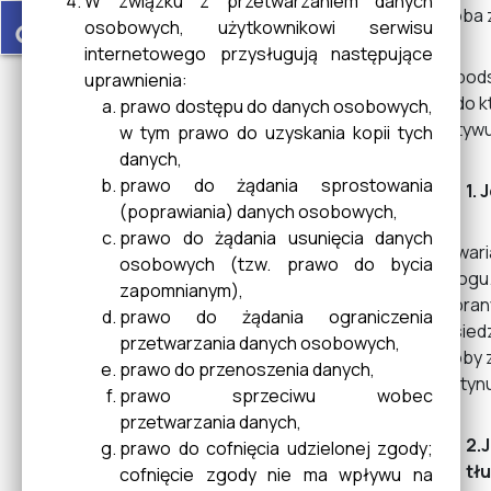
W związku z przetwarzaniem danych
Rozwiązywania Problemów
osoba 
accessible
osobowych, użytkownikowi serwisu
Alkoholowych
internetowego przysługują następujące
Na pod
uprawnienia:
co do k
prawo dostępu do danych osobowych,
motywuj
Statystyka Budynku UMIG w
w tym prawo do uzyskania kopii tych
Cieszanowie
danych,
prawo do żądania sprostowania
1.
(poprawiania) danych osobowych,
prawo do żądania usunięcia danych
MostTheMost
To wari
osobowych (tzw. prawo do bycia
nałogu.
zapomnianym),
wybrany
prawo do żądania ograniczenia
posiedz
Ostrzeżenia METEO
przetwarzania danych osobowych,
osoby z
prawo do przenoszenia danych,
kontynu
prawo sprzeciwu wobec
przetwarzania danych,
Trasy ścieżek rowerowych
2.
prawo do cofnięcia udzielonej zgody;
po Roztoczu
tł
cofnięcie zgody nie ma wpływu na