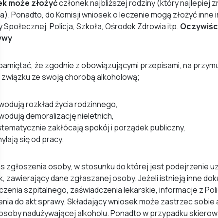
k może złożyć
członek najbliższej rodziny (który najlepiej 
a). Ponadto, do Komisji wniosek o leczenie mogą złożyć inne i
Społecznej, Policja, Szkoła, Ośrodek Zdrowia itp.
Oczywiści
tywy
pamiętać, że zgodnie z obowiązującymi przepisami, na przy
 związku ze swoją chorobą alkoholową;
wodują rozkład życia rodzinnego,
odują demoralizację nieletnich,
tematycznie zakłócają spokój i porządek publiczny,
ylają się od pracy.
 zgłoszenia osoby, w stosunku do której jest podejrzenie uz
, zawierający dane zgłaszanej osoby. Jeżeli istnieją inne do
eczenia szpitalnego, zaświadczenia lekarskie, informacje z Poli
nia do akt sprawy. Składający wniosek może zastrzec sobie 
 osoby nadużywającej alkoholu. Ponadto w przypadku skiero