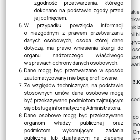
zgodność przetwarzania, którego
dokonano na podstawie zgody przed
W takie
Konsultacje
jej cofnięciem.
orzekan
W przypadku powzięcia informacji
Wynik b
o niezgodnym z prawem przetwarzaniu
opinii 
danych osobowych, osoba której dane
Sygnaliści
biegłyc
dotyczą, ma prawo wniesienia skargi do
gdy oso
organu nadzorczego właściwego
nadzore
w sprawach ochrony danych osobowych.
się wari
Dane mogą być przetwarzane w sposób
zautomatyzowany i nie będą profilowane.
3.
Ze względów technicznych, na podstawie
stosownych umów, dane osobowe mogą
Proced
być przekazywane podmiotom zajmującym
się obsługą informatyczną Administratora.
Dane osobowe mogą być przekazywane
do 
organom władzy publicznej oraz
mo
podmiotom wykonującym zadania
Gm
publiczne lub działającym na zlecenie
w p