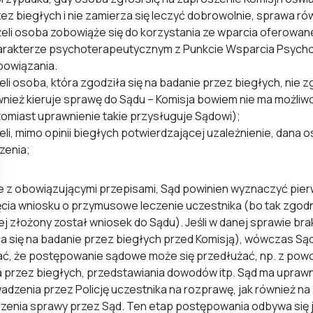
ez biegłych i nie zamierza się leczyć dobrowolnie, sprawa ró
żeli osoba zobowiąże się do korzystania ze wparcia oferowa
arakterze psychoterapeutycznym z Punkcie Wsparcia Psychot
bowiązania.
eli osoba, która zgodziła się na badanie przez biegłych, nie 
nież kieruje sprawę do Sądu – Komisja bowiem nie ma możliw
omiast uprawnienie takie przysługuje Sądowi);
eli, mimo opinii biegłych potwierdzającej uzależnienie, dana
zenia;
 z obowiązującymi przepisami, Sąd powinien wyznaczyć pier
cia wniosku o przymusowe leczenie uczestnika (bo tak zgodn
ej złożony został wniosek do Sądu). Jeśli w danej sprawie brak
a się na badanie przez biegłych przed Komisją), wówczas Sąd
ć, że postępowanie sądowe może się przedłużać, np. z powod
a przez biegłych, przedstawiania dowodów itp. Sąd ma upra
dzenia przez Policję uczestnika na rozprawę, jak również na
zenia sprawy przez Sąd. Ten etap postępowania odbywa się j