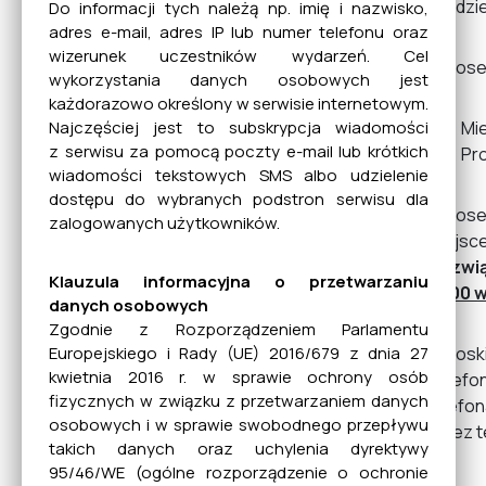
paździer
Do informacji tych należą np. imię i nazwisko,
adres e-mail, adres IP lub numer telefonu oraz
Rewitalizacja
wizerunek uczestników wydarzeń. Cel
Wniosek
wykorzystania danych osobowych jest
każdorazowo określony w serwisie internetowym.
Mi
Najczęściej jest to subskrypcja wiadomości
Bezdomne zwierzęta
z serwisu za pomocą poczty e-mail lub krótkich
Pr
wiadomości tekstowych SMS albo udzielenie
dostępu do wybranych podstron serwisu dla
Wniosek
zalogowanych użytkowników.
NGO
miejsce
Rozwi
Klauzula informacyjna o przetwarzaniu
12.00 w
danych osobowych
Gospodarka odpadami
Zgodnie z Rozporządzeniem Parlamentu
Wnioski
Europejskiego i Rady (UE) 2016/679 z dnia 27
kwietnia 2016 r. w sprawie ochrony osób
Telefon
fizycznych w związku z przetwarzaniem danych
telefon
Informacje dla osób
osobowych i w sprawie swobodnego przepływu
przez t
niesłyszących
takich danych oraz uchylenia dyrektywy
95/46/WE (ogólne rozporządzenie o ochronie