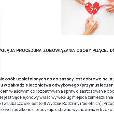
YGLĄDA PROCEDURA ZOBOWIĄZANIA OSOBY PIJĄCEJ 
ie osób uzależnionych co do zasady jest dobrowolne, a
iu w zakładzie lecznictwa odwykowego (przymus leczen
dem właściwym do rozpatrywania spraw o zastosowanie obo
e) jest Sąd Rejonowy właściwy według miejsca zamieszkania
 (w Lubaczowie jest to III Wydział Rodzinny i Nieletnich). Pr
ionych od alkoholu precyzuje ustawao wychowaniu w trzeźwośc