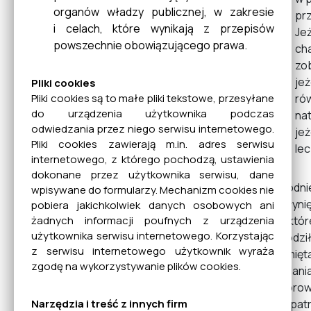
organów władzy publicznej, w zakresie
prz
i celach, które wynikają z przepisów
Je
powszechnie obowiązującego prawa.
ch
zo
jeż
Pliki cookies
rów
Pliki cookies są to małe pliki tekstowe, przesyłane
do urządzenia użytkownika podczas
nat
odwiedzania przez niego serwisu internetowego.
jeż
Pliki cookies zawierają m.in. adres serwisu
lec
internetowego, z którego pochodzą, ustawienia
dokonane przez użytkownika serwisu, dane
Zgodnie
wpisywane do formularzy. Mechanizm cookies nie
wpłynię
pobiera jakichkolwiek danych osobowych ani
do któr
żadnych informacji poufnych z urządzenia
użytkownika serwisu internetowego. Korzystając
zgodził
z serwisu internetowego użytkownik wyraża
pamięta
zgodę na wykorzystywanie plików cookies.
badani
doprowa
rozpatr
Narzędzia i treść z innych firm