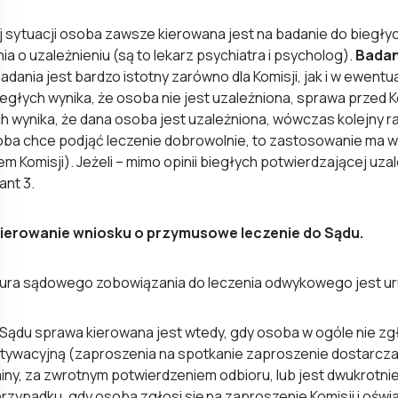
j sytuacji osoba zawsze kierowana jest na badanie do biegły
ia o uzależnieniu (są to lekarz psychiatra i psycholog).
Badani
adania jest bardzo istotny zarówno dla Komisji, jak i w ewen
biegłych wynika, że osoba nie jest uzależniona, sprawa przed K
h wynika, że dana osoba jest uzależniona, wówczas kolejny ra
ba chce podjąć leczenie dobrowolnie, to zastosowanie ma war
m Komisji). Jeżeli – mimo opinii biegłych potwierdzającej uz
ant 3.
Kierowanie wniosku o przymusowe leczenie do Sądu.
ura sądowego zobowiązania do leczenia odwykowego jest u
Sądu sprawa kierowana jest wtedy, gdy osoba w ogóle nie zg
tywacyjną (zaproszenia na spotkanie zaproszenie dostarcza
iny, za zwrotnym potwierdzeniem odbioru, lub jest dwukrotn
rzypadku, gdy osoba zgłosi się na zaproszenie Komisji i oświ