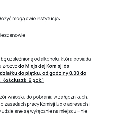
łożyć mogą dwie instytucje:
Cieszanowie
ę uzależnioną od alkoholu, która posiada
a złożyć
do Miejskiej Komisji ds
ziałku do piątku, od godziny 8.00 do
. Kościuszki 6 pok.1
zór wniosku do pobrania w załącznikach.
o zasadach pracy Komisji lub o adresach i
 udzielane są wyłącznie na miejscu – nie