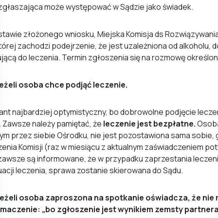
zgłaszająca może występować w Sądzie jako świadek.
stawie złożonego wniosku, Miejska Komisja ds Rozwiązywan
tórej zachodzi podejrzenie, że jest uzależniona od alkoholu,
ącą do leczenia. Termin zgłoszenia się na rozmowę określon
 Jeżeli osoba chce podjąć leczenie.
ant najbardziej optymistyczny, bo dobrowolne podjęcie lecze
 Zawsze należy pamiętać, że
leczenie jest bezpłatne.
Osoba
m przez siebie Ośrodku, nie jest pozostawiona sama sobie, 
enia Komisji (raz w miesiącu z aktualnym zaświadczeniem po
awsze są informowane, że w przypadku zaprzestania leczeni
acji leczenia, sprawa zostanie skierowana do Sądu.
Jeżeli osoba zaproszona na spotkanie oświadcza, że ni
umaczenie: „bo zgłoszenie jest wynikiem zemsty partnera” 