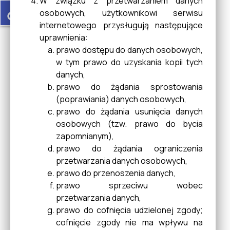
W związku z przetwarzaniem danych
Alkoholowych
accessible
osobowych, użytkownikowi serwisu
internetowego przysługują następujące
uprawnienia:
Statystyka Budynku UMIG w
prawo dostępu do danych osobowych,
Cieszanowie
w tym prawo do uzyskania kopii tych
danych,
prawo do żądania sprostowania
MostTheMost
(poprawiania) danych osobowych,
prawo do żądania usunięcia danych
osobowych (tzw. prawo do bycia
zapomnianym),
Ostrzeżenia METEO
prawo do żądania ograniczenia
przetwarzania danych osobowych,
prawo do przenoszenia danych,
Trasy ścieżek rowerowych po
prawo sprzeciwu wobec
Roztoczu
przetwarzania danych,
prawo do cofnięcia udzielonej zgody;
cofnięcie zgody nie ma wpływu na