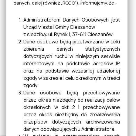
Oferta Gospodarcza
danych, dalej również „RODO”), informujemy, że:
Przedsiębiorców
Administratorem Danych Osobowych jest
Urząd Miasta i Gminy Cieszanów
Klub HDK "Florian" w
z siedzibą: ul. Rynek 1, 37-611 Cieszanów.
Cieszanowie
Dane osobowe będą przetwarzane w celu
zbierania danych statystycznych
dotyczących ruchu w niniejszym serwisie
internetowym na podstawie adresów IP
Portal mapowy
oraz na podstawie wcześniej udzielonej
zgody w zakresie i celu określonym w treści
zgody.
Obrona Cywilna Zarządzanie
Dane osobowe będą przechowywane
Kryzysowe
przez okres niezbędny do realizacji celów
określonych w pkt 2 i przechowywane
przez okres niezbędny do zrealizowania
przepisów dotyczących archiwizowania
Miejska Komisja
danych obowiązujących u Administratora.
Rozwiązywania Problemów