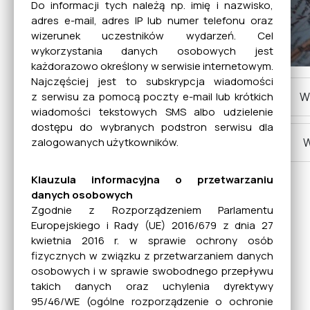
Do informacji tych należą np. imię i nazwisko,
Rewitalizacja
adres e-mail, adres IP lub numer telefonu oraz
wizerunek uczestników wydarzeń. Cel
wykorzystania danych osobowych jest
każdorazowo określony w serwisie internetowym.
Bezdomne zwierzęta
Najczęściej jest to subskrypcja wiadomości
W
z serwisu za pomocą poczty e-mail lub krótkich
wiadomości tekstowych SMS albo udzielenie
NGO
dostępu do wybranych podstron serwisu dla
W
zalogowanych użytkowników.
Klauzula informacyjna o przetwarzaniu
Gospodarka odpadami
danych osobowych
Zgodnie z Rozporządzeniem Parlamentu
Europejskiego i Rady (UE) 2016/679 z dnia 27
Informacje dla osób
kwietnia 2016 r. w sprawie ochrony osób
niesłyszących
fizycznych w związku z przetwarzaniem danych
osobowych i w sprawie swobodnego przepływu
takich danych oraz uchylenia dyrektywy
95/46/WE (ogólne rozporządzenie o ochronie