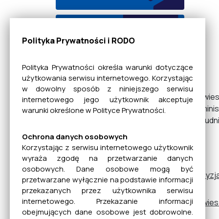
EBOM
Polityka Prywatności i RODO
Polityka Prywatności określa warunki dotyczące
Dane bankowe
użytkowania serwisu internetowego. Korzystając
w dowolny sposób z niniejszego serwisu
Obwiesz
internetowego jego użytkownik akceptuje
adminis
warunki określone w Polityce Prywatności.
Mienie Komunalne
Połudn
Ochrona danych osobowych
Korzystając z serwisu internetowego użytkownik
Planowanie
wyraża zgodę na przetwarzanie danych
Przestrzenne
osobowych. Dane osobowe mogą być
decyzj
przetwarzane wyłącznie na podstawie informacji
przekazanych przez użytkownika serwisu
internetowego. Przekazanie informacji
obwies
Rada Miejska
obejmujących dane osobowe jest dobrowolne.