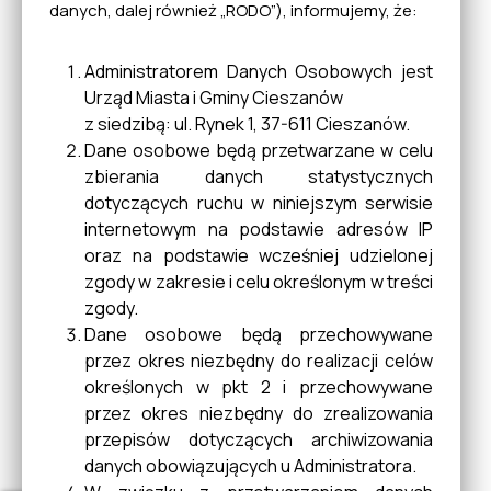
danych, dalej również „RODO”), informujemy, że:
Oferta Gospodarcza
Przedsiębiorców
Administratorem Danych Osobowych jest
Urząd Miasta i Gminy Cieszanów
z siedzibą: ul. Rynek 1, 37-611 Cieszanów.
Dane osobowe będą przetwarzane w celu
Klub HDK "Florian" w
zbierania danych statystycznych
Cieszanowie
dotyczących ruchu w niniejszym serwisie
internetowym na podstawie adresów IP
oraz na podstawie wcześniej udzielonej
Portal mapowy
zgody w zakresie i celu określonym w treści
zgody.
Dane osobowe będą przechowywane
przez okres niezbędny do realizacji celów
Obrona Cywilna
określonych w pkt 2 i przechowywane
Zarządzanie Kryzysowe
przez okres niezbędny do zrealizowania
przepisów dotyczących archiwizowania
danych obowiązujących u Administratora.
Miejska Komisja