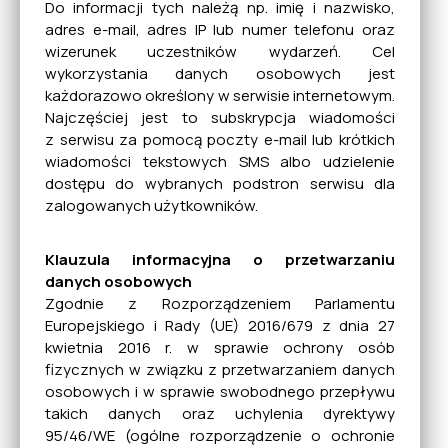
Do informacji tych należą np. imię i nazwisko,
adres e-mail, adres IP lub numer telefonu oraz
Rewitalizacja
wizerunek uczestników wydarzeń. Cel
wykorzystania danych osobowych jest
każdorazowo określony w serwisie internetowym.
Najczęściej jest to subskrypcja wiadomości
Bezdomne zwierzęta
z serwisu za pomocą poczty e-mail lub krótkich
wiadomości tekstowych SMS albo udzielenie
dostępu do wybranych podstron serwisu dla
zalogowanych użytkowników.
NGO
Klauzula informacyjna o przetwarzaniu
danych osobowych
Gospodarka odpadami
Zgodnie z Rozporządzeniem Parlamentu
Europejskiego i Rady (UE) 2016/679 z dnia 27
kwietnia 2016 r. w sprawie ochrony osób
fizycznych w związku z przetwarzaniem danych
Informacje dla osób
osobowych i w sprawie swobodnego przepływu
niesłyszących
takich danych oraz uchylenia dyrektywy
95/46/WE (ogólne rozporządzenie o ochronie