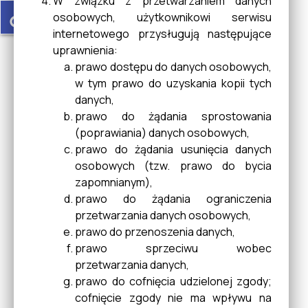
W związku z przetwarzaniem danych
Rozwiązywania Problemów
accessible
osobowych, użytkownikowi serwisu
Alkoholowych
internetowego przysługują następujące
uprawnienia:
prawo dostępu do danych osobowych,
Statystyka Budynku UMIG w
w tym prawo do uzyskania kopii tych
Cieszanowie
danych,
prawo do żądania sprostowania
(poprawiania) danych osobowych,
prawo do żądania usunięcia danych
MostTheMost
osobowych (tzw. prawo do bycia
zapomnianym),
prawo do żądania ograniczenia
Ostrzeżenia METEO
przetwarzania danych osobowych,
prawo do przenoszenia danych,
prawo sprzeciwu wobec
przetwarzania danych,
Trasy ścieżek rowerowych
prawo do cofnięcia udzielonej zgody;
po Roztoczu
cofnięcie zgody nie ma wpływu na