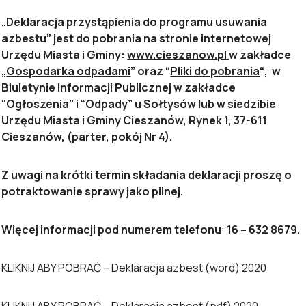
„Deklaracja przystąpienia do programu usuwania
azbestu” jest do pobrania na stronie internetowej
Urzędu Miasta i Gminy:
www.cieszanow.
pl
w zakładce
„
Gospodarka odpadami
” oraz “
Pliki do pobrania
“, w
Biuletynie Informacji Publicznej w zakładce
“Ogłoszenia” i “Odpady” u Sołtysów lub w siedzibie
Urzędu Miasta i Gminy Cieszanów, Rynek 1, 37-611
Cieszanów, (parter, pokój Nr 4).
Z uwagi na krótki termin składania deklaracji proszę o
potraktowanie sprawy jako pilnej.
Więcej informacji pod numerem telefonu
:
16 – 632 86
79.
KLIKNIJ ABY POBRAĆ – Deklaracja azbest (word) 2020
KLIKNIJ ABY POBRAĆ – Deklaracja azbest (pdf) 2020