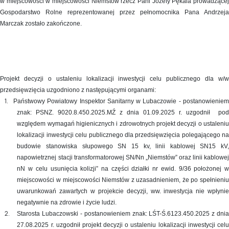
w miejscowości w miejscowości Niemstów rzecz Pani Józefy Pękala prowadzącej
Gospodarstwo Rolne reprezentowanej przez pełnomocnika Pana Andrzeja
Marczak zostało zakończone.
Projekt decyzji o ustaleniu lokalizacji inwestycji celu publicznego dla w/w
przedsięwzięcia uzgodniono z następującymi organami:
1.
Państwowy Powiatowy Inspektor Sanitarny w Lubaczowie - postanowienie
znak: PSNZ. 9020.8.450.2025.MŹ z dnia 01.09.2025 r. uzgodnił pod
względem wymagań higienicznych i zdrowotnych projekt decyzji o ustaleniu
lokalizacji inwestycji celu publicznego dla przedsięwzięcia polegającego na
budowie stanowiska słupowego SN 15 kv, linii kablowej SN15 kV,
napowietrznej stacji transformatorowej SN/Nn „Niemstów” oraz linii kablowej
nN w celu usunięcia kolizji” na części działki nr ewid. 9/36 położonej w
miejscowości w miejscowości Niemstów z uzasadnieniem, że po spełnieniu
uwarunkowań zawartych w projekcie decyzji, ww. inwestycja nie wpłynie
negatywnie na zdrowie i życie ludzi.
2.
Starosta Lubaczowski - postanowieniem znak: LŚT-Ś.6123.450.2025 z dni
27.08.2025 r. uzgodnił projekt decyzji o ustaleniu lokalizacji inwestycji celu