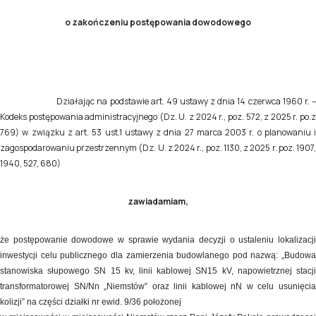
o zakończeniu postępowania dowodowego
Działając na podstawie art. 49 ustawy z dnia 14 czerwca 1960 r. 
Kodeks postępowania administracyjnego (Dz. U. z 2024 r., poz. 572, z 2025 r. po.z
769) w związku z art. 53 ust.1 ustawy z dnia 27 marca 2003 r. o planowaniu i
zagospodarowaniu przestrzennym (Dz. U. z 2024 r., poz. 1130, z 2025 r. poz. 1907,
1940, 527, 680)
zawiadamiam,
że postępowanie dowodowe w sprawie wydania decyzji o ustaleniu lokalizacji
inwestycji celu publicznego dla zamierzenia budowlanego pod nazwą: „Budowa
stanowiska słupowego SN 15 kv, linii kablowej SN15 kV, napowietrznej stacji
transformatorowej SN/Nn „Niemstów” oraz linii kablowej nN w celu usunięcia
kolizji” na części działki nr ewid. 9/36 położonej