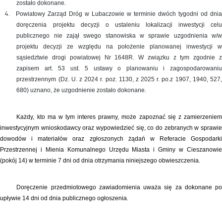
zostało dokonane.
4.
Powiatowy Zarząd Dróg w Lubaczowie w terminie dwóch tygodni od dni
doręczenia projektu decyzji o ustaleniu lokalizacji inwestycji celu
publicznego nie zajął swego stanowiska w sprawie uzgodnienia w/w
projektu decyzji ze względu na położenie planowanej inwestycji w
sąsiedztwie drogi powiatowej Nr 1648R. W związku z tym zgodnie z
zapisem art. 53 ust. 5 ustawy o planowaniu i zagospodarowaniu
przestrzennym (Dz. U. z 2024 r. poz. 1130, z 2025 r. po.z 1907, 1940, 527,
680) uznano, że uzgodnienie zostało dokonane.
Każdy, kto ma w tym interes prawny, może zapoznać się z zamierzeniem
inwestycyjnym wnioskodawcy oraz wypowiedzieć się, co do zebranych w sprawie
dowodów i materiałów oraz zgłoszonych żądań w Referacie Gospodarki
Przestrzennej i Mienia Komunalnego Urzędu Miasta i Gminy w Cieszanowie
(pokój 14) w terminie 7 dni od dnia otrzymania niniejszego obwieszczenia.
Doręczenie przedmiotowego zawiadomienia uważa się za dokonane po
upływie 14 dni od dnia publicznego ogłoszenia.