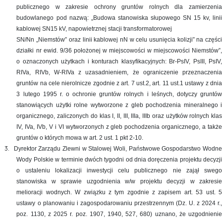
publicznego w zakresie ochrony gruntów rolnych dla zamierzenia
budowlanego pod nazwą: „Budowa stanowiska słupowego SN 15 kv, linii
kablowej SN15 kV, napowietrznej stacji transformatorowej
SN/Nn „Niemstów” oraz linii kablowej nN w celu usunięcia kolizji” na części
działki nr ewid. 9/36 położonej w miejscowości w miejscowości Niemstów”,
o oznaczonych użytkach i konturach klasyfikacyjnych: Br-PsIV, PsIII, PsIV,
RIVa, RIVb, W-RIVa z uzasadnieniem, że ograniczenie przeznaczenia
gruntów na cele nierolnicze zgodnie z art. 7 ust.2, art. 11 ust.1 ustawy z dnia
3 lutego 1995 r. o ochronie gruntów rolnych i leśnych, dotyczy gruntów
stanowiących użytki rolne wytworzone z gleb pochodzenia mineralnego i
organicznego, zaliczonych do klas I, II, III, IIIa, IIIb oraz użytków rolnych klas
IV, IVa, IVb, V i VI wytworzonych z gleb pochodzenia organicznego, a także
gruntów o których mowa w art. 2 ust. 1 pkt 2-10.
3.
Dyrektor Zarządu Zlewni w Stalowej Woli, Państwowe Gospodarstwo Wodn
Wody Polskie w terminie dwóch tygodni od dnia doręczenia projektu decyzji
o ustaleniu lokalizacji inwestycji celu publicznego nie zajął swego
stanowiska w sprawie uzgodnienia w/w projektu decyzji w zakresie
melioracji wodnych. W związku z tym zgodnie z zapisem art. 53 ust. 5
ustawy o planowaniu i zagospodarowaniu przestrzennym (Dz. U. z 2024 r.,
poz. 1130, z 2025 r. poz. 1907, 1940, 527, 680) uznano, że uzgodnienie