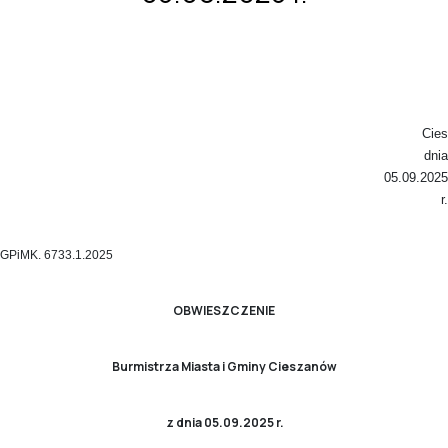
Ciesza
dnia
05.09.2025
r.
GPiMK. 6733.1.2025
OBWIESZCZENIE
Burmistrza Miasta i Gminy Cieszanów
z dnia 05.09.2025 r.