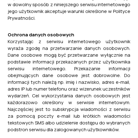
21.08.2025
w dowolny sposób z niniejszego serwisu internetowego
jego użytkownik akceptuje warunki określone w Polityce
Czytaj więcej ...
Prywatności.
Ochrona danych osobowych
Korzystając z serwisu internetowego użytkownik
Obwieszczenie Burmistrza Miasta i
wyraża zgodę na przetwarzanie danych osobowych.
Dane osobowe mogą być przetwarzane wyłącznie na
Gminy Cieszanów z dnia 25.07.2025 r.
podstawie informacji przekazanych przez użytkownika
25.07.2025
serwisu internetowego. Przekazanie informacji
obejmujących dane osobowe jest dobrowolne. Do
Czytaj więcej ...
informacji tych należą np. imię i nazwisko, adres e-mail,
adres IP lub numer telefonu oraz wizerunek uczestników
wydarzeń. Cel wykorzystania danych osobowych jest
każdorazowo określony w serwisie internetowym.
Obwieszczenie Wojewody
Najczęściej jest to subskrypcja wiadomości z serwisu
za pomocą poczty e-mail lub krótkich wiadomości
Podkarpackiego z dnia 27 stycznia 2025
tekstowych SMS albo udzielenie dostępu do wybranych
r.
podstron serwisu dla zalogowanych użytkowników.
28.01.2025