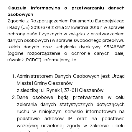
Klauzula informacyjna o przetwarzaniu danych
osobowych
Zgodnie z Rozporządzeniem Parlamentu Europejskiego
i Rady (UE) 2016/679 z dnia 27 kwietnia 2016 r. w sprawie
ochrony osób fizycznych w związku z przetwarzaniem
danych osobowych i w sprawie swobodnego przepływu
Czytaj więcej ...
takich danych oraz uchylenia dyrektywy 95/46/WE
(ogólne rozporządzenie o ochronie danych, dalej
również „RODO”), informujemy, że:
Ogłoszenie Burmistrza Miasta i Gminy
Administratorem Danych Osobowych jest Urząd
Cieszanów z dnia 24.12.2024 r.
Miasta i Gminy Cieszanów
24.12.2024
z siedzibą: ul. Rynek 1, 37-611 Cieszanów.
Cieszanów, dnia 24.12.2024 r.
Dane osobowe będą przetwarzane w celu
GPiMK. 6733.5.2024
zbierania danych statystycznych dotyczących
OBWIESZCZENIE Burmistrza
ruchu w niniejszym serwisie internetowym na
Miasta i Gminy Cieszanów z dnia
podstawie adresów IP oraz na podstawie
24.12.2024 r. Działając na
wcześniej udzielonej zgody w zakresie i celu
podstawie art. 49 ustawy z dnia