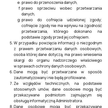
27 marca 2003 r. […]
prawo do przenoszenia danych,
prawo sprzeciwu wobec przetwarzania
2
Poprzednia
1
3
…
5
Następna
danych,
prawo do cofnięcia udzielonej zgody;
cofnięcie zgody nie ma wpływu na zgodność
przetwarzania, którego dokonano na
podstawie zgody przed jej cofnięciem.
W przypadku powzięcia informacji o niezgodnym
z prawem przetwarzaniu danych osobowych,
osoba której dane dotyczą, ma prawo wniesienia
skargi do organu nadzorczego właściwego
w sprawach ochrony danych osobowych.
Dane mogą być przetwarzane w sposób
zautomatyzowany i nie będą profilowane.
Ze względów technicznych, na podstawie
stosownych umów, dane osobowe mogą być
przekazywane podmiotom zajmującym się
obsługą informatyczną Administratora.
Dane osobowe mogą być przekazywane