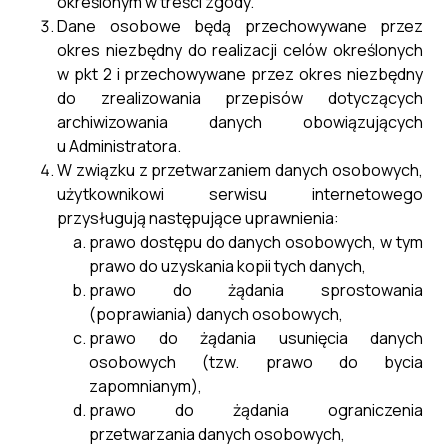
określonym w treści zgody.
14 czerwca 1960 r. – Kodeks
Dane osobowe będą przechowywane przez
Czytaj więcej ...
postępowania administracyjnego
okres niezbędny do realizacji celów określonych
(t. j. Dz. U. z 2024 r., poz. 572) w
w pkt 2 i przechowywane przez okres niezbędny
związku art. 53 ust.1 ustawy z dnia
do zrealizowania przepisów dotyczących
27 marca 2003 r. […]
archiwizowania danych obowiązujących
Ogłoszenie Burmistrza Miasta i Gminy
u Administratora.
Cieszanów z dnia 20.12.2024 r.
W związku z przetwarzaniem danych osobowych,
20.12.2024
użytkownikowi serwisu internetowego
przysługują następujące uprawnienia:
Cieszanów, dnia 20.12.2024 r.
prawo dostępu do danych osobowych, w tym
GPiMK. 6733.6.2024
OBWIESZCZENIE Burmistrza
prawo do uzyskania kopii tych danych,
Miasta i Gminy Cieszanów z dnia
prawo do żądania sprostowania
20.12.2024 r. Działając na
(poprawiania) danych osobowych,
podstawie art. 49 ustawy z dnia
prawo do żądania usunięcia danych
14 czerwca 1960 r. – Kodeks
osobowych (tzw. prawo do bycia
Czytaj więcej ...
postępowania administracyjnego
zapomnianym),
(t. j. Dz. U. z 2024 r., poz. 572) w
prawo do żądania ograniczenia
związku art. 53 ust.1 ustawy z dnia
przetwarzania danych osobowych,