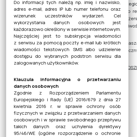
Do informacji tych należą np. imię i nazwisko,
strategi
adres e-mail, adres IP lub numer telefonu oraz
są do r
Rewitalizacja
wizerunek uczestników wydarzeń. Cel
założen
wykorzystania danych osobowych jest
możliwoś
każdorazowo określony w serwisie internetowym.
Najczęściej jest to subskrypcja wiadomości
Bezdomne zwierzęta
z serwisu za pomocą poczty e-mail lub krótkich
Zaprasz
wiadomości tekstowych SMS albo udzielenie
publiczn
dostępu do wybranych podstron serwisu dla
zalogowanych użytkowników.
NGO
OGŁOSZ
Klauzula informacyjna o przetwarzaniu
danych osobowych
Gospodarka odpadami
Zgodnie z Rozporządzeniem Parlamentu
Europejskiego i Rady (UE) 2016/679 z dnia 27
kwietnia 2016 r. w sprawie ochrony osób
fizycznych w związku z przetwarzaniem danych
Informacje dla osób
osobowych i w sprawie swobodnego przepływu
niesłyszących
takich danych oraz uchylenia dyrektywy
95/46/WE (ogólne rozporządzenie o ochronie