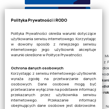
EBOM
Polityka Prywatności i RODO
Polityka Prywatności określa warunki dotyczące
Dane bankowe
użytkowania serwisu internetowego. Korzystając
w dowolny sposób z niniejszego serwisu
internetowego jego użytkownik akceptuje
warunki określone w Polityce Prywatności.
Mienie Komunalne
Mi
wraz z 
Ochrona danych osobowych
ponadlok
Korzystając z serwisu internetowego użytkownik
Przewod
Planowanie
wyraża zgodę na przetwarzanie danych
spotkan
Przestrzenne
osobowych. Dane osobowe mogą być
Ponadlo
przetwarzane wyłącznie na podstawie informacji
2025 ro
przekazanych przez użytkownika serwisu
internetowego. Przekazanie informacji
Rada Miejska
obejmujących dane osobowe jest dobrowolne.
Na spot