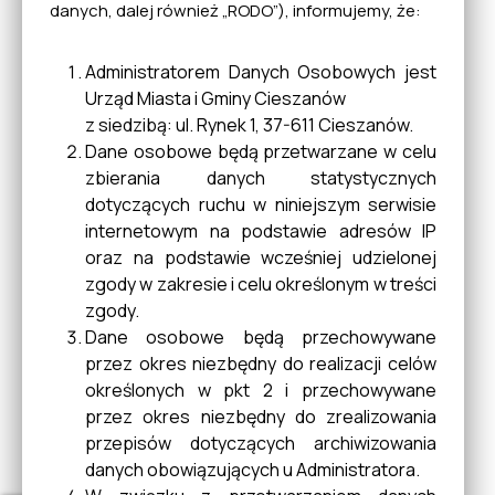
danych, dalej również „RODO”), informujemy, że:
Oferta Gospodarcza
Przedsiębiorców
Administratorem Danych Osobowych jest
Urząd Miasta i Gminy Cieszanów
z siedzibą: ul. Rynek 1, 37-611 Cieszanów.
Dane osobowe będą przetwarzane w celu
Klub HDK "Florian" w
zbierania danych statystycznych
Cieszanowie
dotyczących ruchu w niniejszym serwisie
internetowym na podstawie adresów IP
oraz na podstawie wcześniej udzielonej
Portal mapowy
zgody w zakresie i celu określonym w treści
zgody.
Dane osobowe będą przechowywane
przez okres niezbędny do realizacji celów
Obrona Cywilna Zarządzanie
określonych w pkt 2 i przechowywane
Kryzysowe
przez okres niezbędny do zrealizowania
przepisów dotyczących archiwizowania
danych obowiązujących u Administratora.
Miejska Komisja