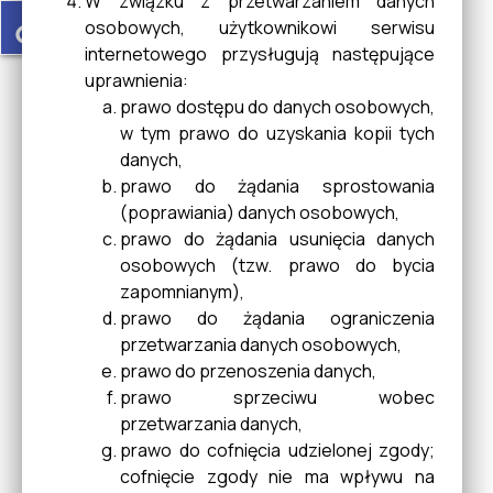
W związku z przetwarzaniem danych
Rozwiązywania Problemów
accessible
osobowych, użytkownikowi serwisu
Alkoholowych
internetowego przysługują następujące
uprawnienia:
prawo dostępu do danych osobowych,
Statystyka Budynku UMIG w
w tym prawo do uzyskania kopii tych
Cieszanowie
danych,
prawo do żądania sprostowania
(poprawiania) danych osobowych,
prawo do żądania usunięcia danych
MostTheMost
osobowych (tzw. prawo do bycia
zapomnianym),
prawo do żądania ograniczenia
Ostrzeżenia METEO
przetwarzania danych osobowych,
prawo do przenoszenia danych,
prawo sprzeciwu wobec
przetwarzania danych,
Trasy ścieżek rowerowych po
prawo do cofnięcia udzielonej zgody;
Roztoczu
cofnięcie zgody nie ma wpływu na