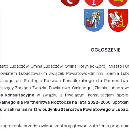
OGŁOSZENIE
asto Lubaczów, Gmina Lubaczów, Gmina Horyniec-Zdrój, Miasto i G
Powiatem Lubaczowskim Związek Powiatowo-Gminny „Ziemia Lub
alnego pn.
Strategia Rozwoju Ponadlokalnego dla Partnerstwa
niczący Zarządu Związku
Powiatowo-Gminnego „Ziemia Lubaczows
ie konsultacyjne
w związku z trwającymi konsultacjami społ
kalnego dla Partnerstwa Roztocze na lata 2022–2030
. Spotka
ku
w sali narad nr 13
w budynku Starostwa Powiatowego w Lubac
kaniu przedstawione zostaną główne założenia programowe i