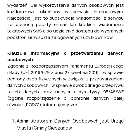
Miejscowego planu zagospodarowania
wydarzeń. Cel wykorzystania danych osobowych jest
przestrzennego dla części nieruchomości w
każdorazowo określony w serwisie internetowym.
granicach obrębów Dachnów, Nowe Sioło oraz
Najczęściej jest to subskrypcja wiadomości z serwisu
Cieszanów
za pomocą poczty e-mail lub krótkich wiadomości
tekstowych SMS albo udzielenie dostępu do wybranych
29 kwietnia, 2025
podstron serwisu dla zalogowanych użytkowników.
Klauzula informacyjna o przetwarzaniu danych
osobowych
Zgodnie z Rozporządzeniem Parlamentu Europejskiego
i Rady (UE) 2016/679 z dnia 27 kwietnia 2016 r. w sprawie
ochrony osób fizycznych w związku z przetwarzaniem
danych osobowych i w sprawie swobodnego przepływu
takich danych oraz uchylenia dyrektywy 95/46/WE
(ogólne rozporządzenie o ochronie danych, dalej
również „RODO”), informujemy, że:
Administratorem Danych Osobowych jest Urząd
Miasta i Gminy Cieszanów
Pismo dotyczące aktu planowania