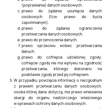
(poprawiania) danych osobowych,
Dofinansowanie ze środków
prawo do żądania usunięcia danych
osobowych (tzw. prawo do bycia
budżetu państwa i funduszy
zapomnianym),
prawo do żądania ograniczenia
celowych
przetwarzania danych osobowych,
prawo do przenoszenia danych,
prawo sprzeciwu wobec przetwarzania
danych,
prawo do cofnięcia udzielonej zgody;
cofnięcie zgody nie ma wpływu na zgodność
przetwarzania, którego dokonano na
podstawie zgody przed jej cofnięciem.
W przypadku powzięcia informacji o niezgodnym
z prawem przetwarzaniu danych osobowych,
osoba której dane dotyczą, ma prawo wniesienia
skargi do organu nadzorczego właściwego
w sprawach ochrony danych osobowych.