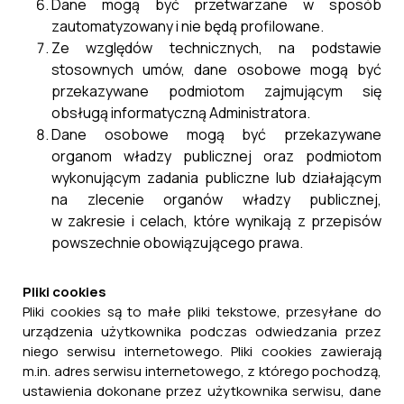
Dane mogą być przetwarzane w sposób
zautomatyzowany i nie będą profilowane.
Program Ochrony Ludności i Obrony Cywilnej
na lata 2025-2026 - Przebudowa i rozbudowa
Ze względów technicznych, na podstawie
części budynku Urzędu Miasta i Gminy
stosownych umów, dane osobowe mogą być
Cieszanów w celu wykonania miejsca ukrycia
przekazywane podmiotom zajmującym się
typu U-1 – etap I dokumentacja budowlano-
obsługą informatyczną Administratora.
wykonawcza
Dane osobowe mogą być przekazywane
21 lipca, 2026
organom władzy publicznej oraz podmiotom
wykonującym zadania publiczne lub działającym
na zlecenie organów władzy publicznej,
w zakresie i celach, które wynikają z przepisów
powszechnie obowiązującego prawa.
Pliki cookies
Pliki cookies są to małe pliki tekstowe, przesyłane do
urządzenia użytkownika podczas odwiedzania przez
niego serwisu internetowego. Pliki cookies zawierają
m.in. adres serwisu internetowego, z którego pochodzą,
ustawienia dokonane przez użytkownika serwisu, dane