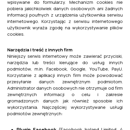
wpisywane do formularzy. Mechanizm cookies nie
pobiera jakichkolwiek danych osobowych ani żadnych
informacji poufnych z urządzenia użytkownika serwisu
Program Ochrony Ludności i Obrony Cywilnej
internetowego. Korzystając z serwisu internetowego
na lata 2025-2026 - Budowa magazynu oc na
użytkownik wyraża zgodę na wykorzystywanie plików
działce nr 113/20 w Nowym Siole - etap II
cookies.
29 kwietnia, 2026
Narzędzia i treść z innych firm
Niniejszy serwis internetowy może zawierać przyciski,
narzędzia lub treści kierujące do usług innych
podmiotów, m.in. Facebook, Google, YouTube, PayU.
Korzystanie z aplikacji innych firm może powodować
przesyłanie danych zewnętrznym podmiotom.
Administrator danych osobowych nie otrzymuje od firm
zewnętrznych informacji o celu i zakresie
gromadzonych danych jak również sposobie ich
wykorzystania. Najczęściej wykorzystywane usługi
podmiotów zewnętrznych:
Plugin Facebook
(Facebook Ireland Limited, 4