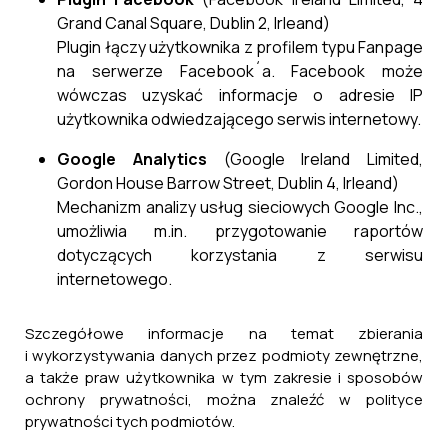
Grand Canal Square, Dublin 2, Irleand)
Projekt: Budowa kortu tenisowego przy
Zespole Szkolno - Przedszkolnym w Nowym
Plugin łączy użytkownika z profilem typu Fanpage
Lublińcu
na serwerze Facebook´a. Facebook może
wówczas uzyskać informacje o adresie IP
24 lutego, 2026
użytkownika odwiedzającego serwis internetowy.
Google Analytics
(Google Ireland Limited,
Gordon House Barrow Street, Dublin 4, Irleand)
Mechanizm analizy usług sieciowych Google Inc.,
umożliwia m.in. przygotowanie raportów
dotyczących korzystania z serwisu
internetowego.
Szczegółowe informacje na temat zbierania
i wykorzystywania danych przez podmioty zewnętrzne,
a także praw użytkownika w tym zakresie i sposobów
ochrony prywatności, można znaleźć w polityce
prywatności tych podmiotów.