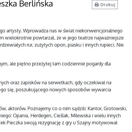
eszka Berlińska
Drukuj
łego artysty. Wprowadza nas w świat niekonwencjonalnego
Sam wielokrotnie powtarzał, że w jego teatrze najważniejsze
rdzewiałych rur, zużytych opon, piasku i innych rupieci. Nie
m, ale piętno przeżytej tam codziennie pogardy dla
ych oraz zapisków na serwetkach, gdy oczekiwał na
cego się, poszukującego nowych sposobów wywarcia
w, aktorów. Poznajemy co o nim sądzili: Kantor, Grotowski,
niego: Opania, Herdegen, Cieślak, Milewska i wielu innych
iszek Pieczka swoją rezygnację z gry u Szajny motywował