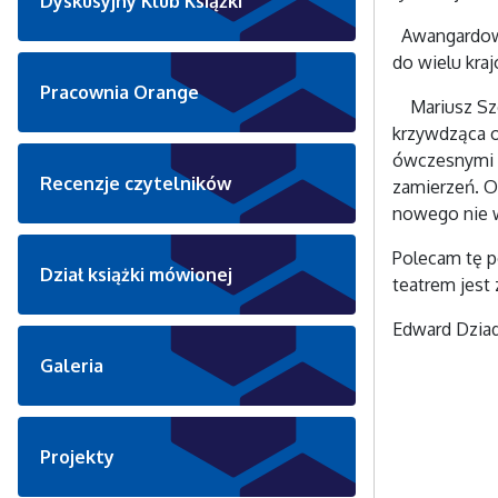
Dyskusyjny Klub Książki
Awangardowym
do wielu kra
Pracownia Orange
Mariusz Szcz
krzywdząca op
ówczesnymi w
Recenzje czytelników
zamierzeń. O
nowego nie w
Polecam tę po
Dział książki mówionej
teatrem jest 
Edward Dzia
Galeria
Projekty