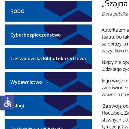
„Szajna
RODO
Data publika
Autorka zmie
Cyberbezpieczeństwo
teatru, bo ta
są obrazy, a 
wszystkim to
Cieszanowska Biblioteka Cyfrowa
Nigdy nie op
ludzkiego ży
Jego wizję t
Wydawnictwo
zamówione da
wrażenia na 
accessible
Usługi
Za swoją odm
Houlubek, Zap
sławnych akto
tym, że już w