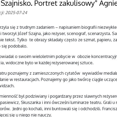
 Szajnisko. Portret zakulisowy" Agni
cji: 2025-07-24
rzyła się z trudnym zadaniem – napisaniem biografii niezwyk
ki tworzył Józef Szajna, jako reżyser, scenograf, scenarzysta. 
nie tekst. Tylko te obrazy składały często ze szmat, papieru, za
 się podobało.
owiadał o swoim wieloletnim pobycie w obozie koncentracyjny
cia, widoczne było w każdej reżyserowanej sztuce.
eatru poznajemy z zamieszczonych cytatów wywiadów medialn
nie w restauracjach. Poznajemy go jako twórcę ciągle uczą
widzach.
ienność był podziwiany i pogardzany przez sławnych reżyseró
asiewicz, Skuszanka i inni ówcześni luminarze teatru. Grali u 
rów. Jedni go kochali, inni buntowali się i odchodzili. Franc
ięcej się u niego nie nauczy.