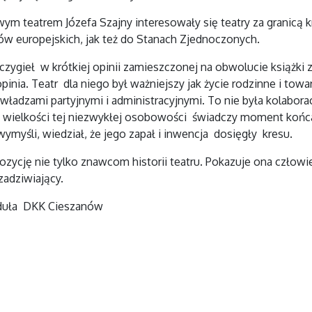
 teatrem Józefa Szajny interesowały się teatry za granicą k
jów europejskich, jak też do Stanach Zjednoczonych.
ygieł w krótkiej opinii zamieszczonej na obwolucie książki za
inia. Teatr dla niego był ważniejszy jak życie rodzinne i towar
ładzami partyjnymi i administracyjnymi. To nie była kolaborac
 wielkości tej niezwykłej osobowości świadczy moment końca k
ymyśli, wiedział, że jego zapał i inwencja dosięgły kresu.
zycję nie tylko znawcom historii teatru. Pokazuje ona człowie
zadziwiający.
duła DKK Cieszanów