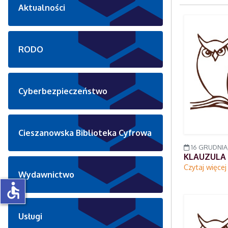
Aktualności
RODO
Cyberbezpieczeństwo
Cieszanowska Biblioteka Cyfrowa
16 GRUDNIA,
KLAUZULA
Czytaj więce
Wydawnictwo
accessible
Usługi