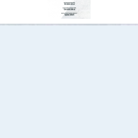
Dane kontaktowe
Miejska Biblioteka Publiczna w Cieszanowie
ul. Kościuszki 6,
37-611 Cieszanów, Polska
16 631 13 01
Przydatne linki
Strona archiwalna
Aktualności