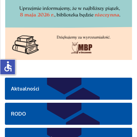
accessible
Aktualności
RODO