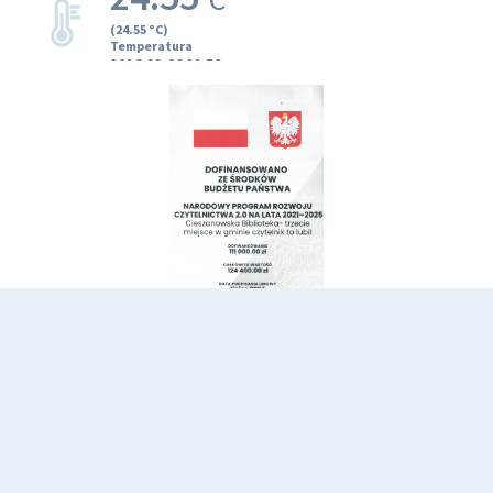
Dane kontaktowe
Miejska Biblioteka Publiczna w Cieszanowie
ul. Kościuszki 6,
37-611 Cieszanów, Polska