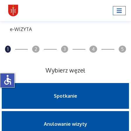
e-WIZYTA
1
2
3
4
5
Wybierz węzeł
accessible
Spotkanie
Anulowanie wizyty