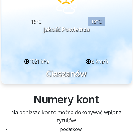
16°C
16°C
Jakość Powietrza
1021 hPa
6 km/h
Cieszanów
Numery kont
Na poniższe konto można dokonywać wpłat z
tytułów
podatków