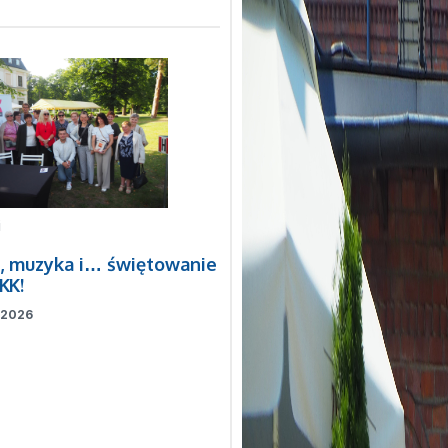
i
a, muzyka i… świętowanie
KK!
, 2026